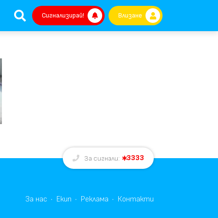
Сигнализирай!
Влизане
3333
За сигнали:
За нас
Екип
Реклама
Контакти