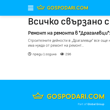
Всичко свързано с
Ремонт на ремонта в "Драгалевци"
що асфалтирани участъци (видео)
Строителните дейности в „Драгалевци” все още н
има нужда от ремонт на ремонт...
преди 1 година
296
Part of
Global Group