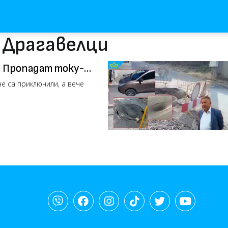
 Драгавелци
: Пропадат току-
е са приключили, а вече