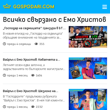
Всичко свързано с Емо Христов
„Господар на седмицата“: Цензура в bTV,
жега и гафове на килограм (видео)
В новия епизод на „Господар на седмицата“
обръщаме внимание на твърденията за
цензура в bTV и сканд...
преди 4 седмици
355
Вайръл с Емо Христов: Кебапчета и
оркестър в големите задръствания към
Летният сезон едва започна, а
морето (видео)
задръстванията по българските магистрали
отново се превърнаха в основ...
преди 1 месец
1404
Вайръл с Емо Христов: Шезлонг на
кредит и панаир на плажния абсурд
В "Господарите" продължава рубриката
(видео)
"Вайръл с Емо Христов". В нея той коментира
най-горещите теми...
преди 1 месец
2232