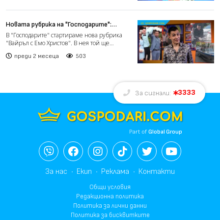
Новата рубрика на "Господарите":
"Вайръл с Емо Христов": За
В "Господарите" стартираме нова рубрика
абитуриентите с любов (видео)
"Вайръл с Емо Христов". В нея той ще
коментира различни тем...
преди 2 месеца
503
3333
За сигнали:
Part of
Global Group
За нас
Екип
Реклама
Контакти
Общи условия
Редакционна политика
Политика за лични данни
Политика за бисквитките