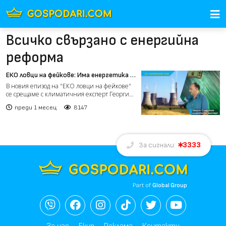
Всичко свързано с енергийна
реформа
ЕКО ловци на фейкове: Има енергетика и
след въглищните централи (видео)
В новия епизод на "ЕКО ловци на фейкове"
се срещаме с климатичния експерт Георги
Стефанов, с когото...
преди 1 месец
8147
3333
За сигнали:
Part of
Global Group