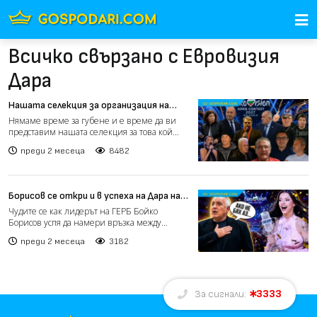
Всичко свързано с Евровизия
Дара
Нашата селекция за организация на
"Евровизия" 2027 (видео)
Нямаме време за губене и е време да ви
представим нашата селекция за това кой
трябва да поеме работ...
преди 2 месеца
8482
Борисов се откри и в успеха на Дара на
"Евровизия" (видео)
Чудите се как лидерът на ГЕРБ Бойко
Борисов успя да намери връзка между
музикалния триумф на Дара и...
преди 2 месеца
3182
3333
За сигнали: