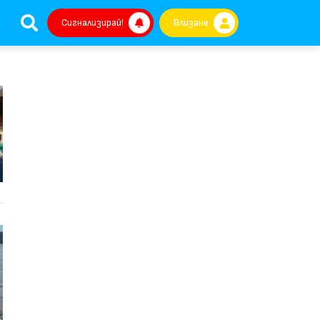
Сигнализирай!
Влизане