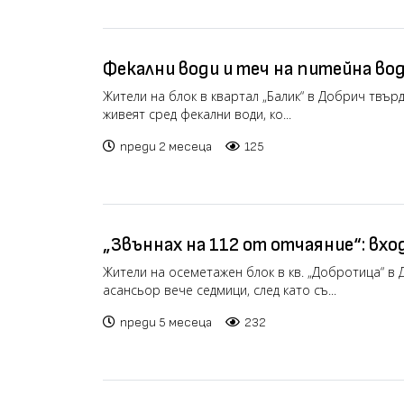
Фекални води и теч на питейна в
жители на Добрич от месеци (виде
Жители на блок в квартал „Балик“ в Добрич твър
живеят сред фекални води, ко...
преди 2 месеца
125
„Звъннах на 112 от отчаяние“: вход
превърна в бункер заради канализа
Жители на осеметажен блок в кв. „Добротица“ в
асансьор вече седмици, след като съ...
преди 5 месеца
232