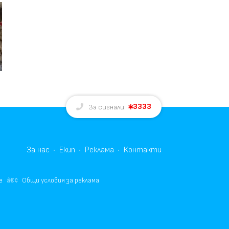
3333
За сигнали:
За нас
Екип
Реклама
Контакти
е
Общи условия за реклама