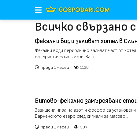
Всичко свързано с
Фекални води заливат хотел в Слън
на сезона (видео)
Фекални води периодично заливат част от хотел
на туристическия сезон. За п...
преди 1 месец
1120
Битово-фекално замърсяване стои
риба във Варненското езеро (видео
Завишени нива на азот и фосфор са установени 
Варненското езеро след сигнали за масово...
преди 1 месец
307