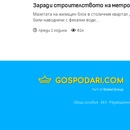
Заради строителството на метро
отново наводниха мазета в столич
Мазетата на жилищен блок в столичния квартал „
били наводнени с фекални води....
преди 1 година
814
Part of
Global Group
Общи условия
Редакционн