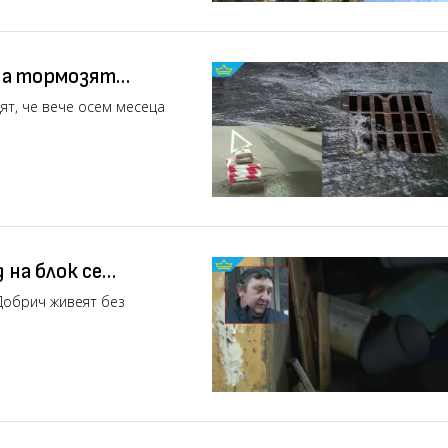
ода тормозят
о)
дят, че вече осем месеца
 на блок се
ция (видео)
 Добрич живеят без