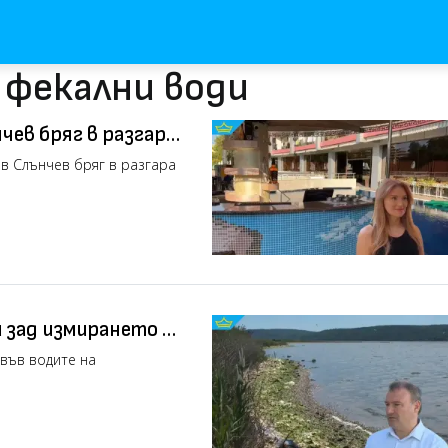
 фекални води
чев бряг в разгара
 в Слънчев бряг в разгара
 зад измирането на
)
във водите на