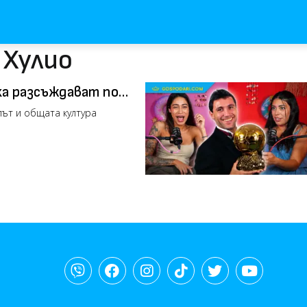
 Хулио
нка разсъждават по
лът и общата култура