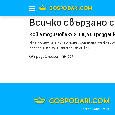
Всичко свързано с
Кой е този човек? Яница и Грозде
този въпрос (видео)
Има моменти, в които човек осъзнава, че футбо
невинаги вървят ръка за ръка. Так...
преди 1 месец
967
Part of
Global Group