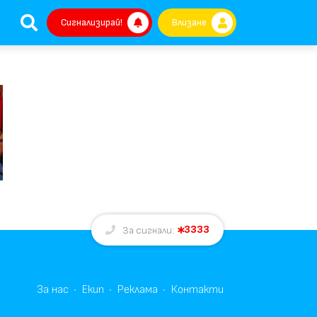
Сигнализирай!
Влизане
3333
За сигнали:
За нас
Екип
Реклама
Контакти