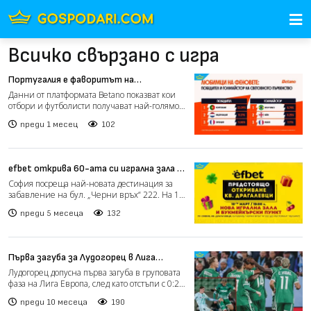
Всичко свързано с игра
Португалия е фаворитът на
българските фенове преди старта на
Данни от платформата Betano показват кои
Световното първенство
отбори и футболисти получават най-голямо
доверие сред потре...
преди 1 месец
102
efbet открива 60-ата си игрална зала –
нова премиум локация в София в кв.
София посреща най-новата дестинация за
Драгалевци
забавление на бул. „Черни връх“ 222. На 10
март от 19:00...
преди 5 месеца
132
Първа загуба за Лудогорец в Лига
Европа, след като тимът падна от
Лудогорец допусна първа загуба в груповата
Бетис (видео)
фаза на Лига Европа, след като отстъпи с 0:2
на испански...
преди 10 месеца
190