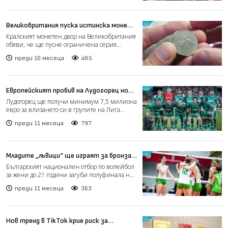
Великобритания пуска истинска монета
от играта "Монополи"
Кралският монетен двор на Великобритания
обяви, че ще пусне ограничена серия
монети от 50 пенса, по...
преди 10 месеца
485
Европейският пробив на Лудогорец носи
солидни приходи на клуба (видео)
Лудогорец ще получи минимум 7,5 милиона
евро за влизането си в групите на Лига
Европа, пише Gong. Т...
преди 11 месеца
797
Младите „лъвици“ ще играят за бронза
на Световното първенство по волейбол
Българският национален отбор по волейбол
U21
за жени до 21 години загуби полуфинала на
Световното първе...
преди 11 месеца
363
Нов тренд в TikTok крие риск за