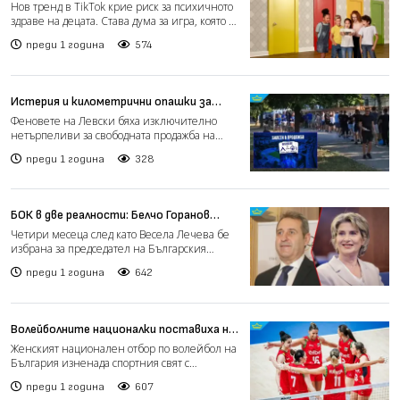
психичното здраве на децата
Нов тренд в TikTok крие риск за психичното
здраве на децата. Става дума за игра, която се
нарича „Ч...
преди 1 година
574
Истерия и километрични опашки за
билети за мачовете на Левски (видео)
Феновете на Левски бяха изключително
нетърпеливи за свободната продажба на
билетите за първия мач м...
преди 1 година
328
БОК в две реалности: Белчо Горанов
намеква за дело срещу МОК, Лечева
Четири месеца след като Весела Лечева бе
поема олимпийските игри
избрана за председател на Българския
олимпийски комитет (Б...
преди 1 година
642
Волейболните националки поставиха на
колене световния шампион
Женският национален отбор по волейбол на
България изненада спортния свят с
впечатляваща и драматичн...
преди 1 година
607