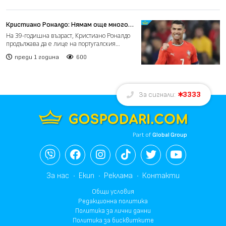
Кристиано Роналдо: Нямам още много
години, но още се наслаждавам на
На 39-годишна възраст, Кристиано Роналдо
играта
продължава да е лице на португалския
национален отбор и си...
преди 1 година
600
3333
За сигнали:
Part of
Global Group
За нас
Екип
Реклама
Контакти
Общи условия
Редакционна политика
Политика за лични данни
Политика за бисквитките