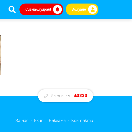
Сигнализирай!
Влизане
3333
За сигнали:
За нас
Екип
Реклама
Контакти