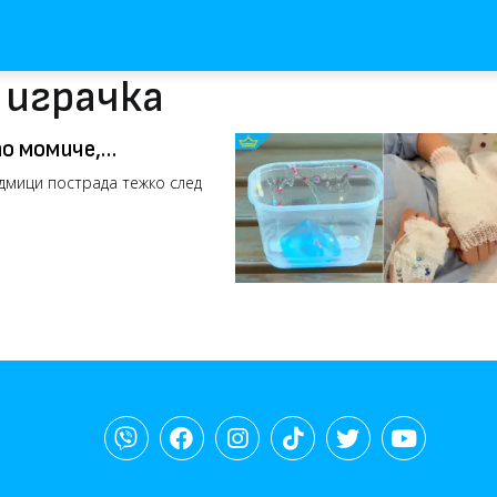
 играчка
о момиче,
дмици пострада тежко след