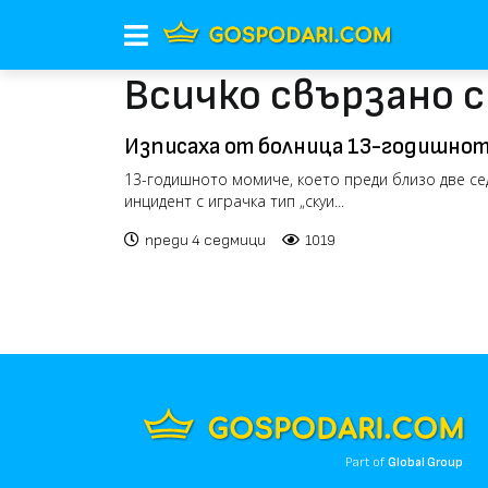
Всичко свързано с
Изписаха от болница 13-годишнот
пострадало от „скуиши“ (видео)
13-годишното момиче, което преди близо две се
инцидент с играчка тип „скуи...
преди 4 седмици
1019
Part of
Global Group