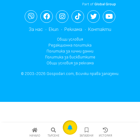
Part of
Global Group
За нас
Екип
Реклама
Контакти
Общи условия
Редакционна политика
Политика за лични данни
Политика за бисквитките
Общи условия за реклама
© 2003-2026 Gospodari.com, Всички права запазени.
НАЧАЛО
ТЪРСЕНЕ
ЗАПАЗЕНИ
ИСТОРИЯ