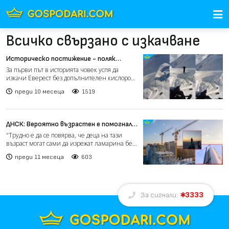
Всичко свързано с изкачване
Историческо постижение - поляк
изкачи Еверест без кислород и се спусна
За първи път в историята човек успя да
със ски до базовия лагер
изкачи Еверест без допълнителен кислород
и да извърши пълно...
преди 10 месеца
1519
ДНСК: Вероятно възрастен е помогнал
на децата да пробият оградата, за да се
"Трудно е да се повярва, че деца на тази
качат на 200-метровия кран (видео)
възраст могат сами да изрежат ламарина без
помощ. Най-веро...
преди 11 месеца
603
3333
За сигнали: