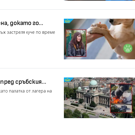
на, докато го
ъж застреля куче по време
 пред сръбския
де изстрел (видео)
като палатка от лагера на