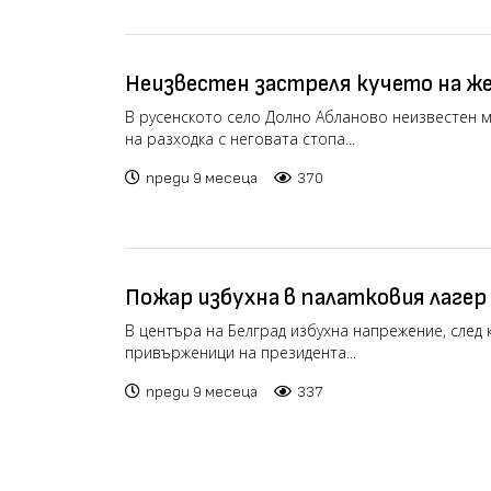
Неизвестен застреля кучето на же
разхожда (видео)
В русенското село Долно Абланово неизвестен м
на разходка с неговата стопа...
преди 9 месеца
370
Пожар избухна в палатковия лагер
парламент, след като мъж произве
В центъра на Белград избухна напрежение, след 
привърженици на президента...
преди 9 месеца
337