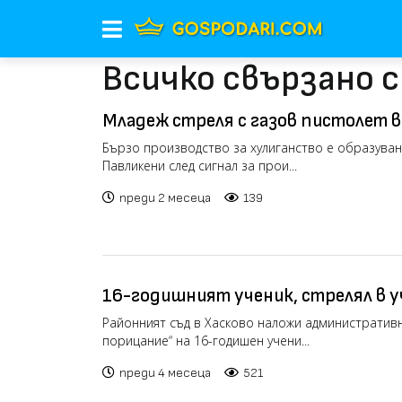
Всичко свързано 
Младеж стреля с газов пистолет в
Павликени
Бързо производство за хулиганство е образуван
Павликени след сигнал за прои...
преди 2 месеца
139
16-годишният ученик, стрелял в у
се размина само с административн
Районният съд в Хасково наложи административ
порицание“ на 16-годишен учени...
преди 4 месеца
521