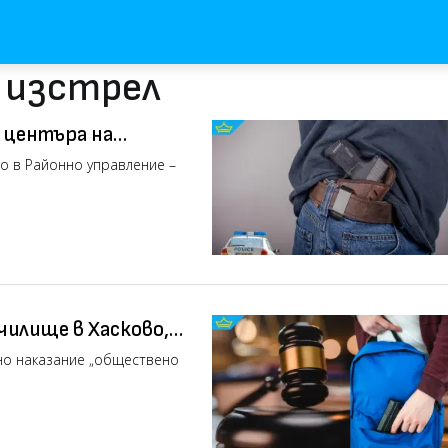
с изстрел
 центъра на
о в Районно управление –
чилище в Хасково,
о наказание
но наказание „обществено