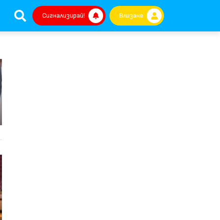
Сигнализирай!
Влизане