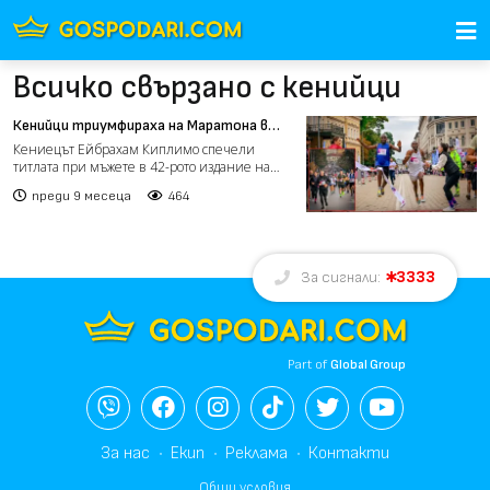
Всичко свързано с кенийци
Кенийци триумфираха на Маратона в
София (видео)
Кениецът Ейбрахам Киплимо спечели
титлата при мъжете в 42-рото издание на
Софийския маратон. При...
преди 9 месеца
464
3333
За сигнали:
Part of
Global Group
За нас
Екип
Реклама
Контакти
Общи условия