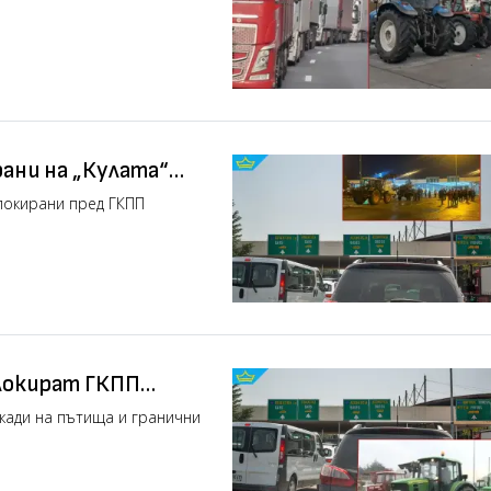
ани на „Кулата“
о)
локирани пред ГКПП
локират ГКПП
кади на пътища и гранични