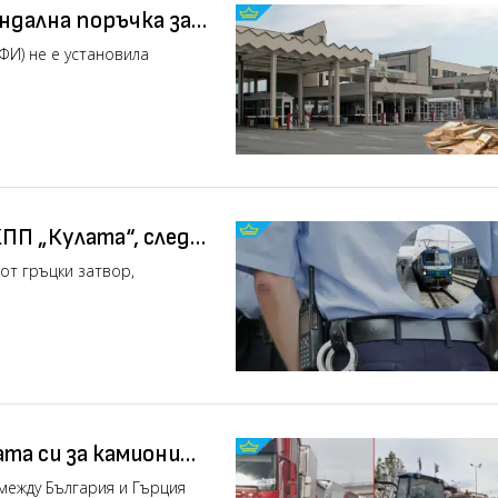
ндална поръчка за
ФИ) не е установила
ПП „Кулата“, след
агон
от гръцки затвор,
та си за камиони
между България и Гърция