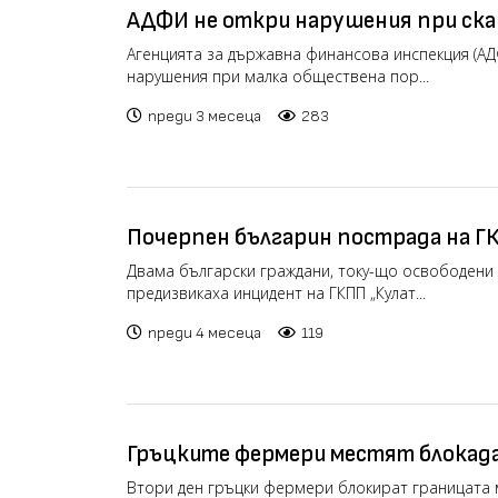
АДФИ не откри нарушения при ска
скенерите в митниците
Агенцията за държавна финансова инспекция (АД
нарушения при малка обществена пор...
преди 3 месеца
283
Почерпен българин пострада на ГК
като се качи върху железопътен в
Двама български граждани, току-що освободени 
предизвикаха инцидент на ГКПП „Кулат...
преди 4 месеца
119
Гръцките фермери местят блокада
на "Илинден-Ексохи“ (видео)
Втори ден гръцки фермери блокират границата 