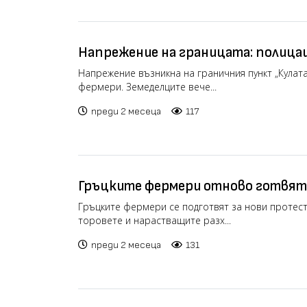
Напрежение на границата: полицаи
сълзотворен газ срещу гръцки фе
Напрежение възникна на граничния пункт „Кулата
фермери. Земеделците вече...
преди 2 месеца
117
Гръцките фермери отново готвят
блокада на „Промахон“
Гръцките фермери се подготвят за нови протест
торовете и нарастващите разх...
преди 2 месеца
131