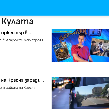
с Кулата
и оркестър в
о (видео)
по българските магистрали
на Кресна заради
о в района на Кресна