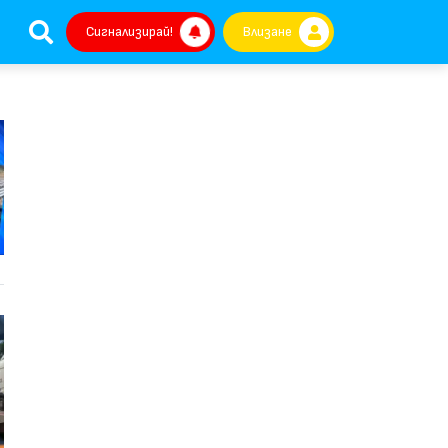
Сигнализирай!
Влизане