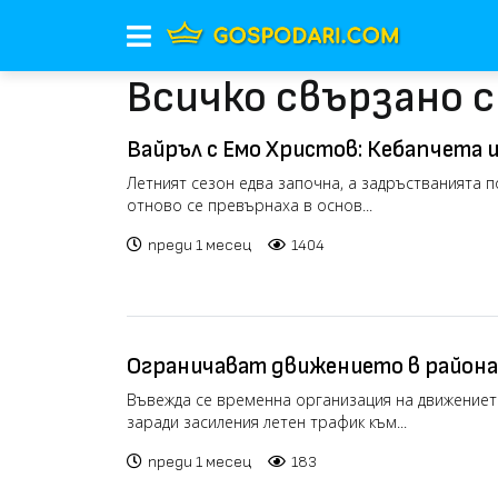
Всичко свързано 
Вайръл с Емо Христов: Кебапчета 
големите задръствания към морет
Летният сезон едва започна, а задръстванията 
отново се превърнаха в основ...
преди 1 месец
1404
Ограничават движението в района 
трафика към Гърция
Въвежда се временна организация на движениет
заради засиления летен трафик към...
преди 1 месец
183