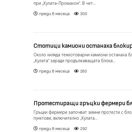
при „Кулата–Промахон“. В чет...
преди 8 месеца
300
Стотици камиони останаха блокир
заради протестите в Гърция (виде
Около хиляда тежкотоварни камиони останаха б
„Кулата“ заради продължаващата блока...
преди 8 месеца
180
Протестиращи гръцки фермери б
„Кулата – Промахон“ (видео)
Гръцки фермери започват зимни протести с бло
пунктове, включително „Кулата...
преди 8 месеца
292