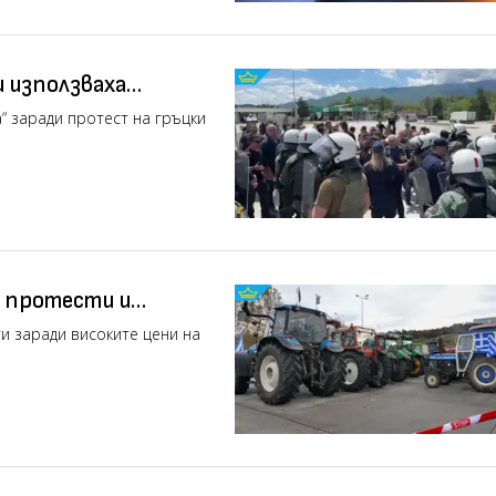
 използваха
рмери на „Кулата“
“ заради протест на гръцки
 протести и
и заради високите цени на