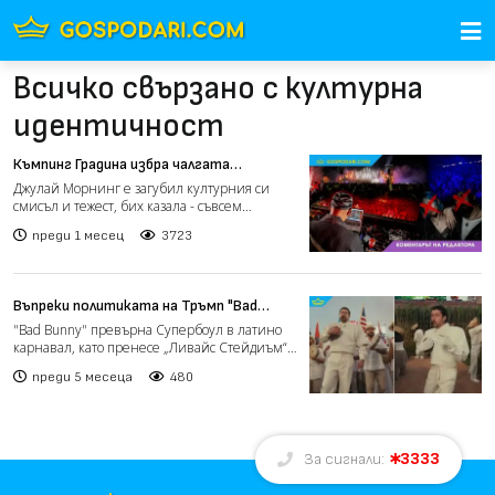
Всичко свързано с културна
идентичност
Къмпинг Градина избра чалгата
(Коментарът на редактора)
Джулай Морнинг е загубил културния си
смисъл и тежест, бих казала - съвсем
естествено. Това не е те...
преди 1 месец
3723
Въпреки политиката на Тръмп "Bad
Bunny" превърна Супербоул в място
"Bad Bunny" превърна Супербоул в латино
за единство (видео)
карнавал, като пренесе „Ливайс Стейдиъм“
директно в Пуерто...
преди 5 месеца
480
3333
За сигнали: