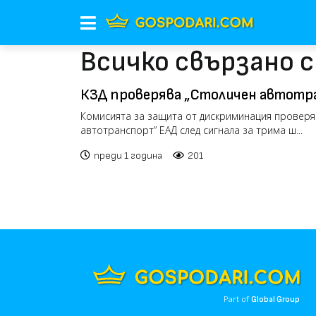
Всичко свързано с
КЗД проверява „Столичен автотр
шофьорите, отказали помощ на чо
Комисията за защита от дискриминация проверя
автотранспорт” ЕАД след сигнала за трима ш...
количка
преди 1 година
201
Part of
Global Group