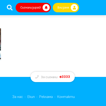
Сигнализирай!
Влизане
3333
За сигнали:
За нас
Екип
Реклама
Контакти