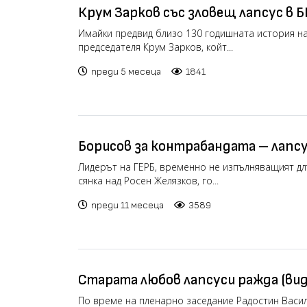
Крум Зарков със зловещ лапсус в Б
Имайки предвид близо 130 годишната история на 
председателя Крум Зарков, койт...
преди 5 месеца
1841
Борисов за контрабандата – лапсу
Фройд (видео)
Лидерът на ГЕРБ, временно не изпълняващият д
сянка над Росен Желязков, го...
преди 11 месеца
3589
Старата любов лапсуси ражда (вид
По време на пленарно заседание Радостин Васил