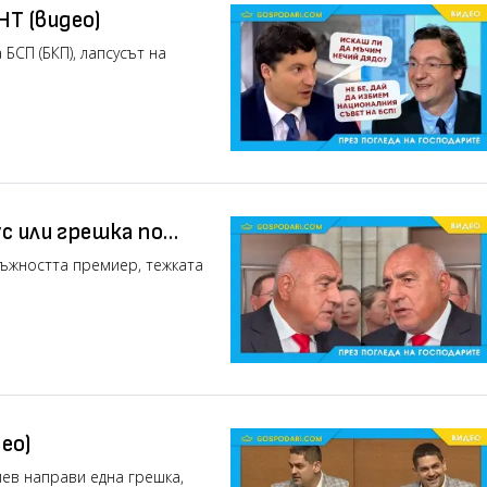
НТ (видео)
БСП (БКП), лапсусът на
с или грешка по
лъжността премиер, тежката
ео)
ев направи една грешка,