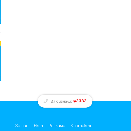
3333
За сигнали:
За нас
Екип
Реклама
Контакти