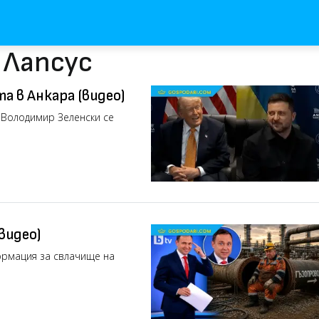
 Лапсус
а в Анкара (видео)
 Володимир Зеленски се
видео)
ормация за свлачище на