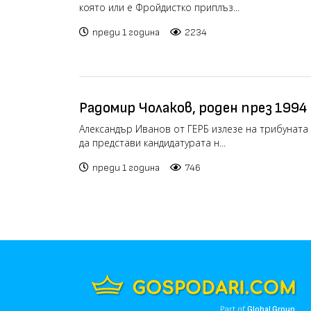
която или е Фройдистко приплъз...
преди 1 година
2234
Радомир Чолаков, роден през 1994 
Александър Иванов от ГЕРБ излезе на трибуната
да представи кандидатурата н...
преди 1 година
746
Part of
Global Group