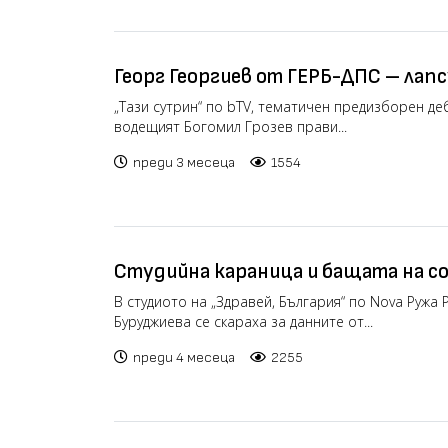
Георг Георгиев от ГЕРБ-ДПС – лапс
„Тази сутрин“ по bTV, тематичен предизборен де
водещият Богомил Грозев прави...
преди 3 месеца
1554
Студийна караница и бащата на со
В студиото на „Здравей, България“ по Nova Ружа 
Буруджиева се скараха за данните от...
преди 4 месеца
2255