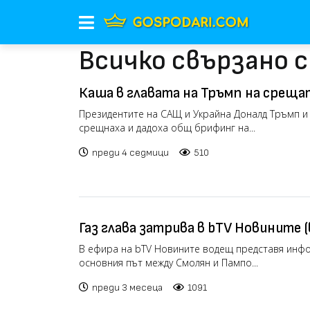
Всичко свързано с
Каша в главата на Тръмп на срещат
Президентите на САЩ и Украйна Доналд Тръмп и
срещнаха и дадоха общ брифинг на...
преди 4 седмици
510
Газ глава затрива в bTV Новините (
В ефира на bTV Новините водещ представя инф
основния път между Смолян и Пампо...
преди 3 месеца
1091