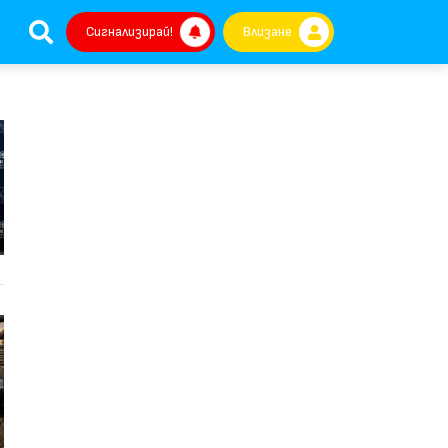
Сигнализирай!
Влизане