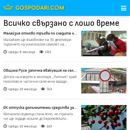
Всичко свързано с лошо време
Малайзия отново тръгва по следите на
изчезналия полет MH370
Малайзия ще възобнови на 30 декември
търсенето на изчезналия самолет на
„Малайзийските авиолинии“,...
преди 8 месеца
585
Община Русе започна евакуация на села
заради свличане на дига
Дигата на езерото в лесопарк „Липник“ край
Николово е частично свлечена заради
обилни валежи и е в...
преди 10 месеца
743
ЕК отпуска допълнителни средства за
компенсации на българските земеделци
Миналата седмица стана ясно, че страната
ни ще подаде искане до Европейската
комисия за активиране...
преди 10 месеца
143