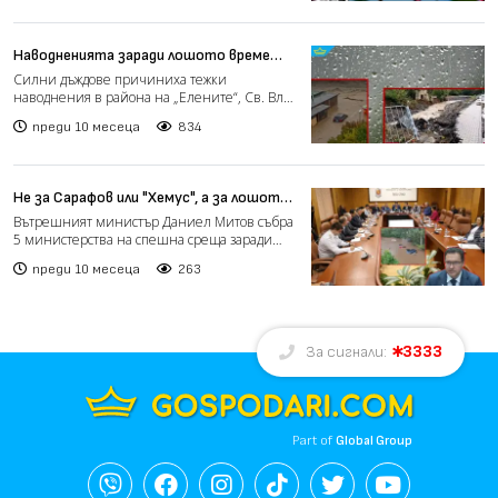
Наводненията заради лошото време
взеха жертва в "Елените" (видео)
Силни дъждове причиниха тежки
наводнения в района на „Елените“, Св. Влас
и Бургас. В подземен етаж...
преди 10 месеца
834
Не за Сарафов или "Хемус", а за лошото
време: Митов събра пет министерства
Вътрешният министър Даниел Митов събра
на спешна среща (видео)
5 министерства на спешна среща заради
усложняващата се метео...
преди 10 месеца
263
3333
За сигнали:
Part of
Global Group