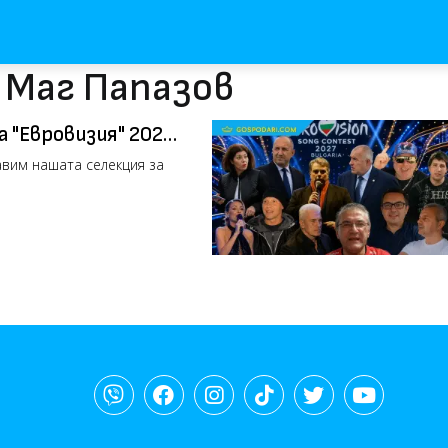
 Маг Папазов
а "Евровизия" 2027
авим нашата селекция за