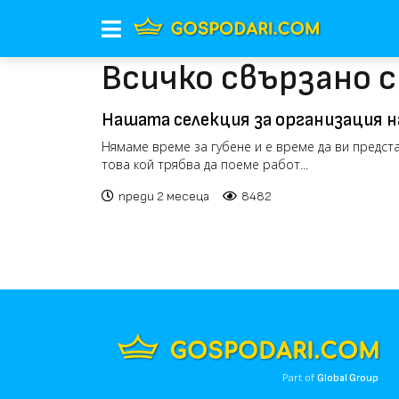
Всичко свързано с
Нашата селекция за организация н
(видео)
Нямаме време за губене и е време да ви предст
това кой трябва да поеме работ...
преди 2 месеца
8482
Part of
Global Group