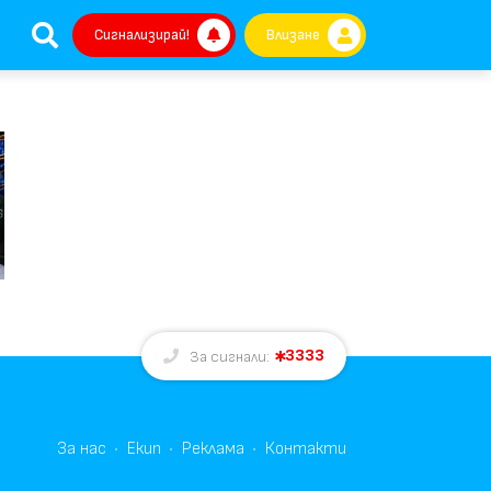
Сигнализирай!
Влизане
3333
За сигнали:
За нас
Екип
Реклама
Контакти