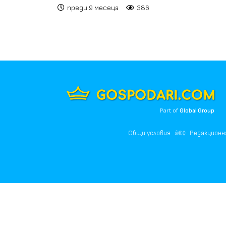
преди 9 месеца
386
Part of
Global Group
Общи условия
Редакционн