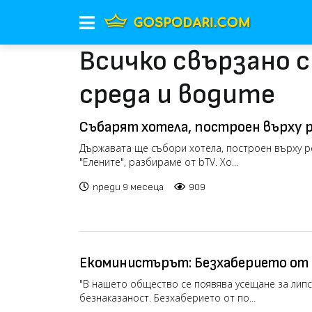
Всичко свързано 
среда и водите
Събарят хотела, построен върху 
наводнения курорт „Елените“ (вид
Държавата ще събори хотела, построен върху р
"Елените", разбираме от bTV. Хо...
преди 9 месеца
909
Екоминистърът: Безхаберието от
седмица отне живота на четирима 
"В нашето общество се появява усещане за липс
безнаказаност. Безхаберието от по...