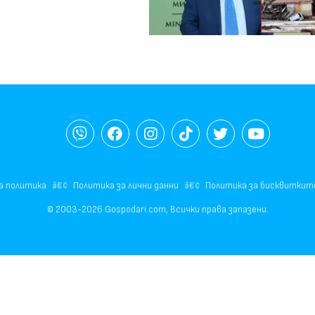
а политика
Политика за лични данни
Политика за бисквиткит
© 2003-2026 Gospodari.com, Всички права запазени.