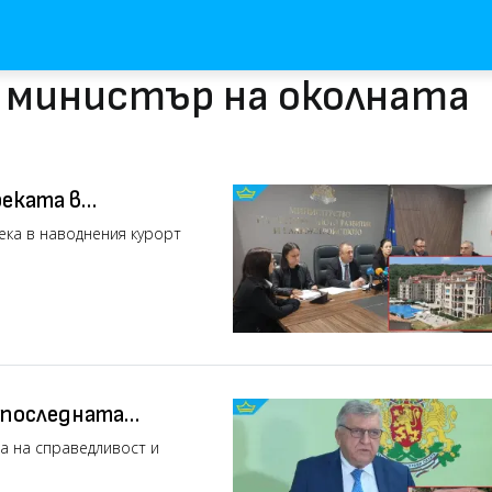
с министър на околната
реката в
ео)
ека в наводнения курорт
 последната
човека (видео)
а на справедливост и