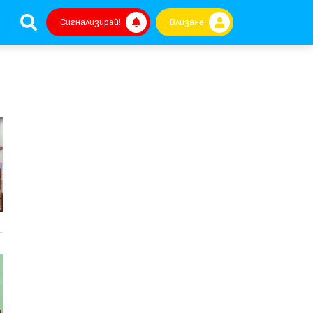
Сигнализирай!
Влизане