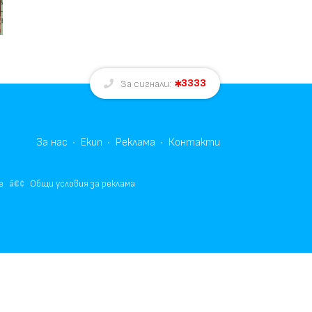
3333
За сигнали:
За нас
Екип
Реклама
Контакти
е
Общи условия за реклама