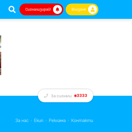
Сигнализирай!
Влизане
3333
За сигнали:
За нас
Екип
Реклама
Контакти