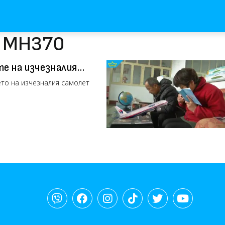
с МН370
е на изчезналия
то на изчезналия самолет