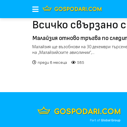
Всичко свързано 
Малайзия отново тръгва по следит
полет MH370
Малайзия ще възобнови на 30 декември търсене
на „Малайзийските авиолинии“,...
преди 8 месеца
585
Part of
Global Group