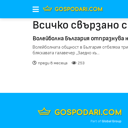
Всичко свързано 
Волейболна България отпразнува 
година на галавечерта „Заедно към
Волейболната общност в България отбеляза три
бляскавата галавечер „Заедно къ...
преди 8 месеца
253
Part of
Global Group