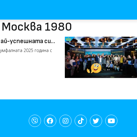
с Москва 1980
най-успешната си
 върха“
умфалната 2025 година с