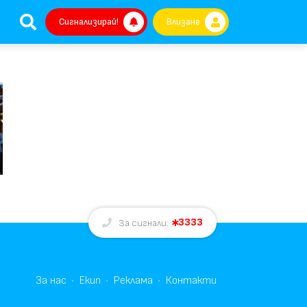
Сигнализирай!
Влизане
3333
За сигнали:
За нас
Екип
Реклама
Контакти