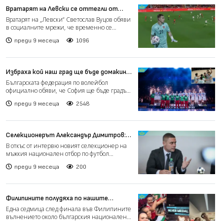
Вратарят на Левски се оттегли от
националния отбор
Вратарят на „Левски“ Светослав Вуцов обяви
в социалните мрежи, че временно се
оттегля от национални...
преди 9 месеца
1096
Избраха кой наш град ще бъде домакин
на Евроволей 2026
Българската федерация по волейбол
официално обяви, че София ще бъде градът
домакин на мачовете от Е...
преди 9 месеца
2548
Селекционерът Александър Димитров:
Отговорността в националния отбор
В откъс от интервю новият селекционер на
ще бъде споделена
мъжкия национален отбор по футбол
Александър Димитров подч...
преди 9 месеца
200
Филипините полудяха по нашите
волейболисти (видео)
Една седмица след финала във Филипините
вълнението около българския национален