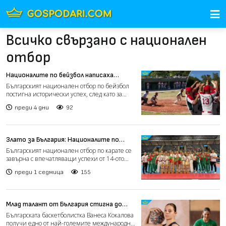
Всичко свързано с национален
отбор
Националите по бейзбол написаха
история, класираха се за Европейското
Българският национален отбор по бейзбол
първенство (видео)
постигна исторически успех, след като за
първи път си осигу...
преди 4 дни
92
Злато за България: Националите по
карате с впечатляващо представяне на
Българският национален отбор по карате се
Световното (видео)
завърна с впечатляващи успехи от 14-ото
Световно първенст...
преди 1 седмица
155
Млад талант от България стигна до
най-престижния лагер за бъдещи звезди
Българската баскетболистка Ванеса Кокалова
на световния баскетбол
получи едно от най-големите международни