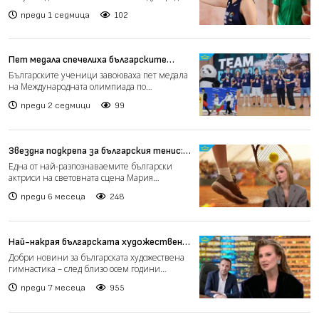
признания за мл...
преди 1 седмица
102
Пет медала спечелиха българските
ученици на Международната олимпиада
Българските ученици завоюваха пет медала
по икономика в Китай
на Международната олимпиада по
икономика (IEO 2026), която...
преди 2 седмици
99
Звездна подкрепа за българския тенис:
Мария Бакалова с призив към феновете
Една от най-разпознаваемите български
актриси на световната сцена Мария
Бакалова отправи ясен и емо...
преди 6 месеца
248
Най-накрая българската художествена
гимнастика ще има нова зала
Добри новини за българската художествена
гимнастика – след близо осем години
административни пречки...
преди 7 месеца
955