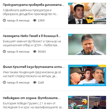
Прокуратурата проверява дипломата
за средно образование на Гонзо
Софийската районна прокуратура е
образувала досъдебно производство по
сигнал за проверка на диплома...
преди 8 месеца
1389
Легендата Любо Пенев е в болница в
Германия, борят се за живота му
Бившият именит футболист и треньор на
националния отбор и ЦСКА – Любослав
Пенев (59 г.), е приет по...
преди 8 месеца
36165
Филип Кръстев каза бруталната истина
за българския футбол (видео)
Има такава тенденция сред мнозина да се
нагласят според посоката на вятъра, да
следват овластения,...
преди 8 месеца
1148
Невиждано от година: Футболните
национали победиха
България победи Грузия с 2:1 в мач от
последния 6-и кръг на квалификациите за