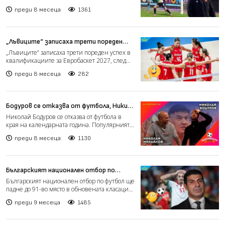
световното първенство...
преди 8 месеца
1361
„Лъвиците“ записаха трети пореден
успех в квалификациите за Евробаскет
„Лъвиците“ записаха трети пореден успех в
2027
квалификациите за Евробаскет 2027, след
като победиха Чер...
преди 8 месеца
282
Бодуров се отказва от футбола, Ники
Михайлов каза как Левски ще стане
Николай Бодуров се отказва от футбола в
шампион в новия епизод на "Шампионски
края на календарната година. Популярният
игри" (видео)
български защитник...
преди 8 месеца
1130
Българският национален отбор по
футбол е най-слабият тим на
Българският национален отбор по футбол ще
Балканите
падне до 91-во място в обновената класация
на ФИФА, което...
преди 9 месеца
1485