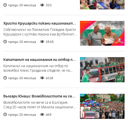
волейболен отбор про...
преди 10 месеца
325
Христо Крушарски покани националите
на вечеря в тъмна стая с девойки, за да
Собственикът на Локомотив Пловдив Христо
ги разчурулика ("Шампионски игри")
Крушарски с култова покана към футболните
ни национали в п...
преди 10 месеца
1818
Капитанът на националния ни отбор по
волейбол сподели за конфликт с Алекс
Капитанът на националния ни отбор по
Николов (видео)
волейбол Алекс Грозданов споделя, че по
време на подготвителни...
преди 10 месеца
4518
Българи Юнаци: Волейболистите ни се
срещат с хиляди фенове пред
Волейболистите ни вече са в България.
"Александър Невски" (видео)
След 20-часов полет от Манила националите
ни бяха посрещнати...
преди 10 месеца
469