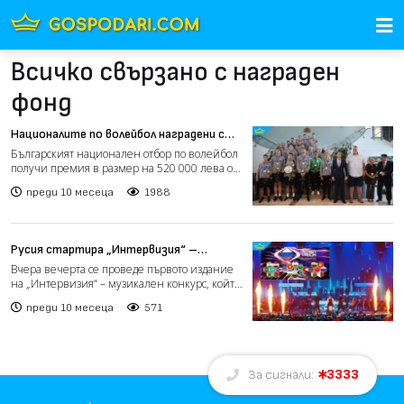
Всичко свързано с награден
фонд
Националите по волейбол наградени с
премия от 520 000 лв. за среброто във
Българският национален отбор по волейбол
Филипините
получи премия в размер на 520 000 лева от
Министерството н...
преди 10 месеца
1988
Русия стартира „Интервизия“ –
алтернативата на „Евровизия“, със
Вчера вечерта се проведе първото издание
скандал за наети масовки
на „Интервизия“ – музикален конкурс, който
руските власти...
преди 10 месеца
571
3333
За сигнали: