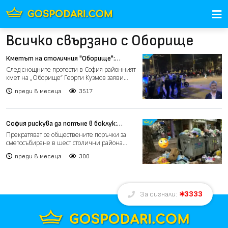
Всичко свързано с Оборище
Кметът на столичния "Оборище":
Имаше хора, които молеха полицаите да
След снощните протести в София районният
се намесят, но те не помръднаха (видео)
кмет на „Оборище“ Георги Кузмов заяви
пред БНР, че повечет...
преди 8 месеца
3517
София рискува да потъне в боклук:
провалиха се поръчките за чистота в
Прекратяват се обществените поръчки за
шест района
сметосъбиране в шест столични района
заради липса на конкуре...
преди 8 месеца
300
3333
За сигнали: