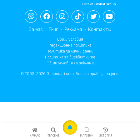
Part of
Global Group
За нас
Екип
Реклама
Контакти
Общи условия
Редакционна политика
Политика за лични данни
Политика за бисквитките
Общи условия за реклама
© 2003-2026 Gospodari.com, Всички права запазени.
НАЧАЛО
ТЪРСЕНЕ
ЗАПАЗЕНИ
ИСТОРИЯ