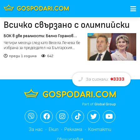
Всичко свързано с олимпийски
БОК в две реалности: Белчо Горанов
намеква за дело срещу МОК, Лечева
Четири месеца след като Весела Лечева бе
поема олимпийските игри
избрана за председател на Българския
олимпийски комитет (Б...
преди 1 година
642
3333
За сигнали:
Part of
Global Group
За нас
Екип
Реклама
Контакти
Общи условия