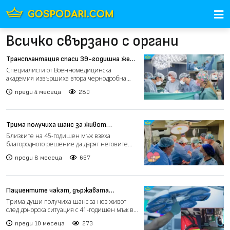
Всичко свързано с органи
Трансплантация спаси 39-годишна жена
с остра чернодробна недостатъчност
Специалисти от Военномедицинска
академия извършиха втора чернодробна
трансплантация в рамките на дв...
преди 4 месеца
280
Трима получиха шанс за живот
благодарение на донорска ситуация
Близките на 45-годишен мъж взеха
благородното решение да дарят неговите
органи, благодарение на кое...
преди 8 месеца
667
Пациентите чакат, държавата
бездейства: Трансплантациите у нас са
Трима души получиха шанс за нов живот
рядкост (видео)
след донорска ситуация с 41-годишен мъж в
Пловдив. Въпреки то...
преди 10 месеца
273