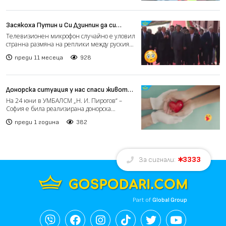
Засякоха Путин и Си Дзинпин да си
говорят за трансплантации на органи и
Телевизионен микрофон случайно е уловил
безсмъртие
странна размяна на реплики между руския
президент Владимир...
преди 11 месеца
928
Донорска ситуация у нас спаси живота
на трима души в Румъния
На 24 юни в УМБАЛСМ „Н. И. Пирогов“ –
София е била реализирана донорска
ситуация, след като близкит...
преди 1 година
382
3333
За сигнали:
Part of
Global Group