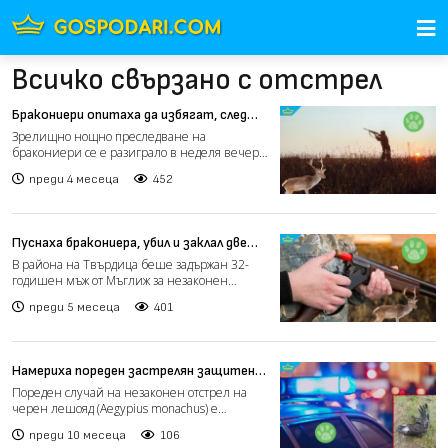
Всичко свързано с отстрел
Бракониери опитаха да избягат, след
като отстреляха благороден елен в
Зрелищно нощно преследване на
Разградско (видео)
бракониери се е разиграло в неделя вечер в
държавното ловно стопанств...
преди 4 месеца
452
Пуснаха бракониера, убил и заклал две
кошути край Твърдица (видео)
В района на Твърдица беше задържан 32-
годишен мъж от Мъглиж за незаконен
отстрел на две женски живо...
преди 5 месеца
401
Намериха пореден застрелян защитен
черен лешояд край Омуртаг
Пореден случай на незаконен отстрел на
черен лешояд (Aegypius monachus) е
установен в района на с....
преди 10 месеца
106