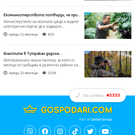
Екоминистерството потвърди, че при
намиране черният леопард няма да бъде
Министерството на околната среда и водите
отстрелван
категорично отрече да е издавало
разрешение за отстрел на...
преди 11 месеца
625
Властите в Тутракан дадоха
разрешение за отстрел на
Мистериозната черна пантера, за която от
забелязаната дива котка (видео)
месеци се съобщава в различни райони на
страната, отново п...
преди 11 месеца
1558
3333
За сигнали:
Part of
Global Group