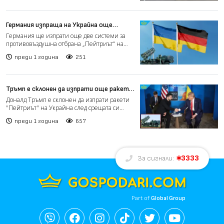
Германия изпраща на Украйна още
системи за противовъздушна отбрана
Германия ще изпрати още две системи за
противовъздушна отбрана „Пейтриът“ на
Украйна по линия на сп...
преди 1 година
251
Тръмп е склонен да изпрати още ракети
на Украйна след срещата си със
Доналд Тръмп е склонен да изпрати ракети
Зеленски в Хага
"Пейтриът" на Украйна след срещата си
Володимир Зеленски в...
преди 1 година
657
3333
За сигнали:
Part of
Global Group