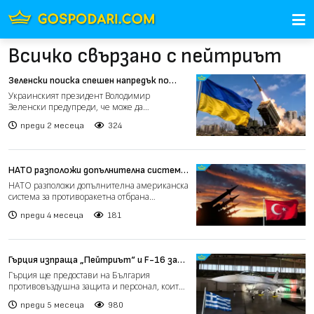
Всичко свързано с пейтриът
Зеленски поиска спешен напредък по
доставките на „Пейтриът“
Украинският президент Володимир
Зеленски предупреди, че може да
предприеме кадрови промени, ако про...
преди 2 месеца
324
НАТО разположи допълнителна система
„Пейтриът“ в Турция заради Иран
НАТО разположи допълнителна американска
система за противоракетна отбрана
„Пейтриът“ в южната турск...
преди 4 месеца
181
Гърция изпраща „Пейтриът“ и F-16 за
защита на България
Гърция ще предостави на България
противовъздушна защита и персонал, които
ще бъдат разположени в Се...
преди 5 месеца
980