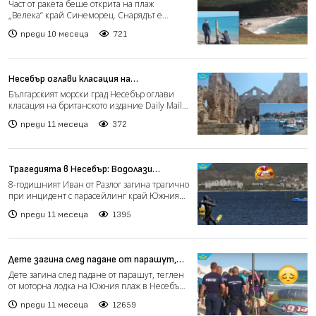
"Велека" край Синеморец
Част от ракета беше открита на плаж
„Велека“ край Синеморец. Снарядът е
забелязан в следобедните ча...
преди 10 месеца
721
Несебър оглави класация на
международно издание за най-
Българският морски град Несебър оглави
атрактивните морски дестинации в
класация на британското издание Daily Mail
Европа
за най-достъпни п...
преди 11 месеца
372
Трагедията в Несебър: Водолази
търсят скъсаните катарами от
8-годишният Иван от Разлог загина трагично
обезопасителния колан на загиналото
при инцидент с парасейлинг край Южния
дете
плаж в Несебър на...
преди 11 месеца
1395
Дете загина след падане от парашут,
теглен от моторна лодка в Несебър
Дете загина след падане от парашут, теглен
(видео)
от моторна лодка на Южния плаж в Несебър.
8-годишното мо...
преди 11 месеца
12659