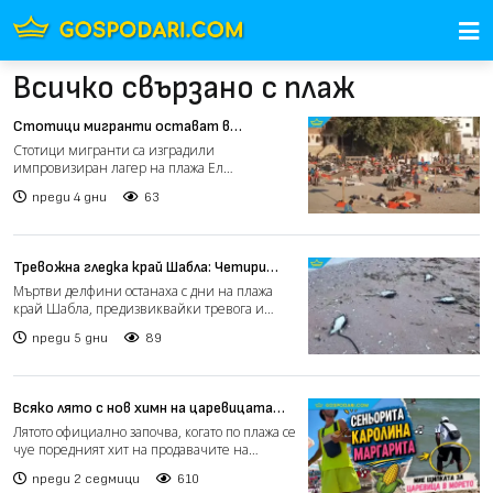
Всичко свързано с плаж
Стотици мигранти остават в
импровизиран лагер на плаж в Сеута
Стотици мигранти са изградили
след масовото преминаване на
импровизиран лагер на плажа Ел
границата (видео)
Трамполин в испанския анклав Сеута, до...
преди 4 дни
63
Тревожна гледка край Шабла: Четири
мъртви делфина изхвърлени на брега
Мъртви делфини останаха с дни на плажа
(видео)
край Шабла, предизвиквайки тревога и
недоволство сред турист...
преди 5 дни
89
Всяко лято с нов химн на царевицата
(видео)
Лятото официално започва, когато по плажа се
чуе поредният хит на продавачите на
царевица! Всяка...
преди 2 седмици
610