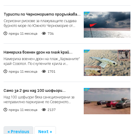
Туристи по Черноморието продължават
да пренебрегват предупрежденията на
Сериозни рискове за плажуващите създава
спасителите (видео)
бурното море по Южното Черноморие от
началото на месеца, съ...
преди 11 месеца
734
Намериха военен дрон на плаж край
Созопол (видео)
Намериха военен дрон на плаж „Харманите“
край Созопол. По счупените крила и
раковините по корпуса м...
преди 11 месеца
1701
Само за 2 дни над 100 шофьори
отнесоха глоби за паркиране по
Над 100 шофьори бяха санкционирани за
плажовете на Северното Черноморие
неправилно паркиране по Северното
Черноморие само за два дни...
преди 11 месеца
2137
« Previous
Next »