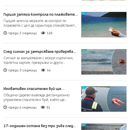
Гърция затяга контрола по плажовете с
по-строги правила за туристите
Гърция затегна мерките за контрол по
плажовете с цел да гарантира спокойствието
на туристите и да о...
преди 2 седмици
516
След сигнал за замърсяване проверяват
района между Централния и Южния плаж
Сигнал за замърсяване с мокри кърпички,
на Варна
тоалетна хартия, превръзки и други
хигиенни отпадъци в райо...
преди 3 седмици
54
Иновативен спасителен буй ще
подпомага спасителите в Царево
Община Царево въвежда дистанционно
(видео)
управляем спасителен буй, който ще
подпомага спасителните операц...
преди 4 седмици
91
17-годишен остана без три зъба след