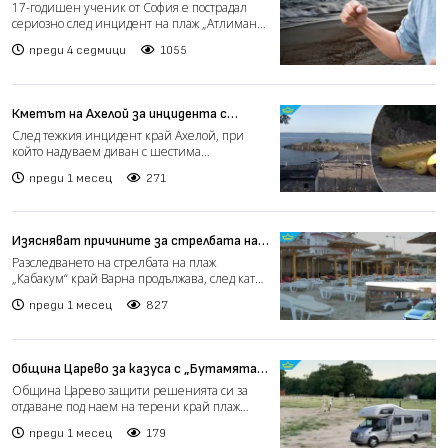
скандал на плаж в Китен
17-годишен ученик от София е пострадал
сериозно след инцидент на плаж „Атлиман“
в Китен, при който...
преди 4 седмици
1055
Кметът на Ахелой за инцидента с
атракцион: Нямахме информация, че е
След тежкия инцидент край Ахелой, при
нерегистриран (видео)
който надуваем диван с шестима
тийнейджъри от Израел се удари...
преди 1 месец
271
Изясняват причините за стрелбата на
плаж „Кабакум“, при която пострадаха
Разследването на стрелбата на плаж
двама (видео)
„Кабакум“ край Варна продължава, след като
при инцидента пострад...
преди 1 месец
827
Община Царево за казуса с „Бутамята“:
Отпорът срещу къмпингите е
Община Царево защити решенията си за
нелогичен
отдаване под наем на терени край плаж
„Бутамята“, като заяви,...
преди 1 месец
179