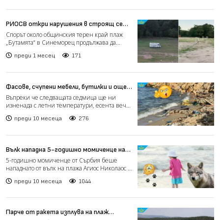
РИОСВ откри нарушения в строящ се
къмпинг на плаж „Бутамята“ в
Спорът около общинския терен край плаж
Синеморец (видео)
„Бутамята“ в Синеморец продължава да
предизвиква обществен и...
преди 1 месец
171
Фасове, счупени мебели, бутилки и още
много - какво "наследство" оставихме
Въпреки че следващата седмица ще ни
по плажовете след себе си? (видео)
изненада с летни температури, есента вече
чука на вратата и е в...
преди 10 месеца
276
Вълк нападна 5-годишно момиченце на
плаж в Гърция
5-годишно момиченце от Сърбия беше
нападнато от вълк на плажа Агиос Николаос в
Ситония, Халкидики,...
преди 10 месеца
1044
Парче от ракета изплува на плаж