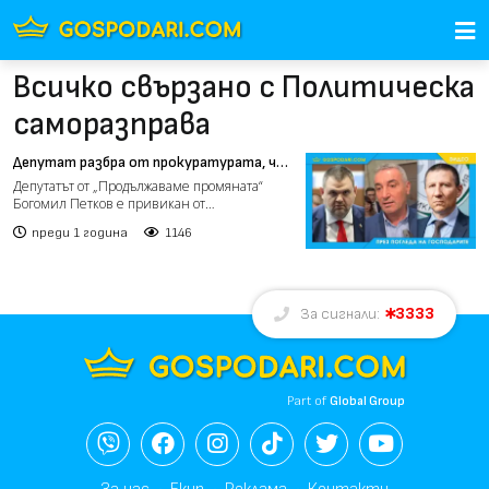
Всичко свързано с Политическа
саморазправа
Депутат разбра от прокуратурата, че
е кмет (видео)
Депутатът от „Продължаваме промяната“
Богомил Петков е привикан от
прокуратурата да даде обяснение...
преди 1 година
1146
3333
За сигнали:
Part of
Global Group