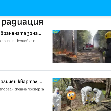
 радиация
абранената зона
а зона на Чернобил в
толичен квартал,
азпореди спешна проверка