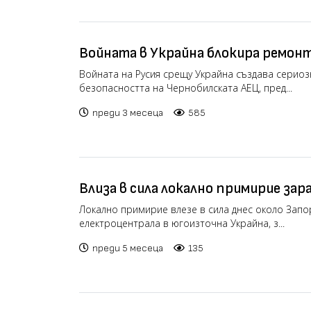
Войната в Украйна блокира ремонт
Чернобил
Войната на Русия срещу Украйна създава сериоз
безопасността на Чернобилската АЕЦ, пред...
преди 3 месеца
585
Влиза в сила локално примирие зар
Запорожката АЕЦ
Локално примирие влезе в сила днес около Зап
електроцентрала в югоизточна Украйна, з...
преди 5 месеца
135