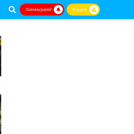
Сигнализирай!
Влизане