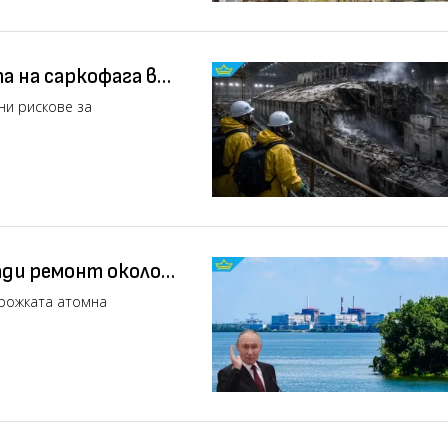
а на саркофага в
ни рискове за
ади ремонт около
орожката атомна