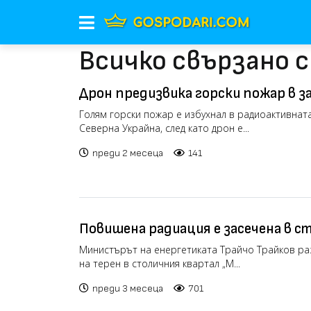
Всичко свързано с
Дрон предизвика горски пожар в з
край Чернобил
Голям горски пожар е избухнал в радиоактивнат
Северна Украйна, след като дрон е...
преди 2 месеца
141
Повишена радиация е засечена в с
извършва се проверка
Министърът на енергетиката Трайчо Трайков р
на терен в столичния квартал „М...
преди 3 месеца
701