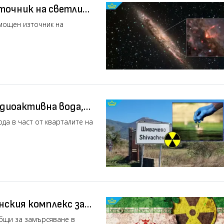
точник на светлина
 мощен източник на
адиоактивна вода,
ро (видео)
да в част от кварталите на
нския комплекс за
бщи за замърсяване в