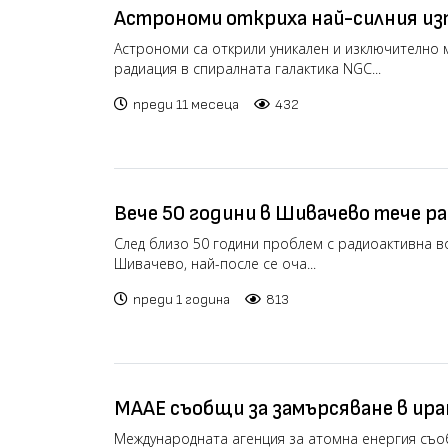
Астрономи откриха най-силния из
във видимата Вселена
Астрономи са открили уникален и изключително
радиация в спиралната галактика NGC...
преди 11 месеца
432
Вече 50 години в Шивачево тече р
обещават решение на проблема ско
След близо 50 години проблем с радиоактивна во
Шивачево, най-после се оча...
преди 1 година
813
МААЕ съобщи за замърсяване в ира
обогатяване на уран в Натанз
Международната агенция за атомна енергия съо