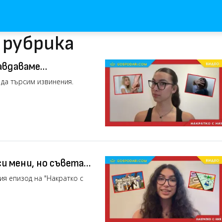
 рубрика
авдаваме
 да търсим извинения.
и мени, но съвета
ия епизод на "Накратко с