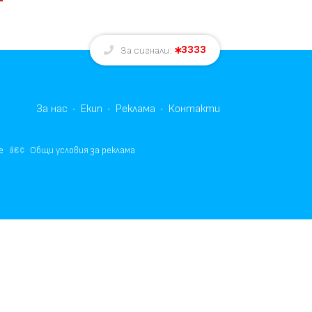
3333
За сигнали:
За нас
Екип
Реклама
Контакти
е
Общи условия за реклама