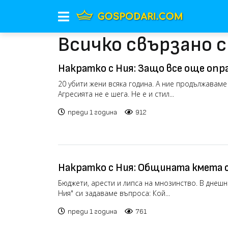
Всичко свързано с
Накратко с Ния: Защо все още опр
агресията? (видео)
20 убити жени всяка година. А ние продължаваме
Агресията не е шега. Не е и стил...
преди 1 година
912
Накратко с Ния: Общината кмета с
не! (видео)
Бюджети, арести и липса на мнозинство. В днешн
Ния" си задаваме въпроса: Кой...
преди 1 година
761