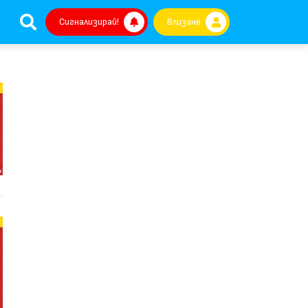
Сигнализирай!
Влизане