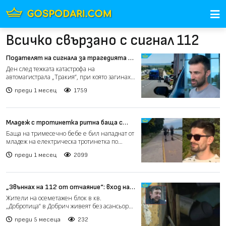
Всичко свързано с сигнал 112
Подателят на сигнала за трагедията на
АМ „Тракия“: Нямаше следи от спукана
Ден след тежката катастрофа на
гума или спирачен път (видео)
автомагистрала „Тракия“, при която загинаха
баща и две деветгодишни...
преди 1 месец
1759
Младеж с тротинетка ритна баща с
бебешка количка край Гребната база в
Баща на тримесечно бебе е бил нападнат от
Пловдив (видео)
младеж на електрическа тротинетка по
време на семейна раз...
преди 1 месец
2099
„Звъннах на 112 от отчаяние“: вход на
блок се превърна в бункер заради
Жители на осеметажен блок в кв.
канализация (видео)
„Добротица“ в Добрич живеят без асансьор
вече седмици, след като съ...
преди 5 месеца
232