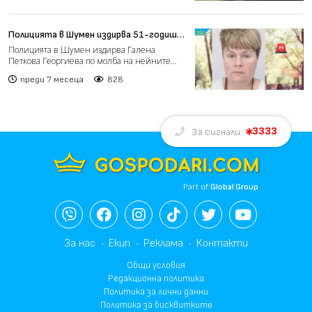
Полицията в Шумен издирва 51-годишна
жена, изчезнала в понеделник
Полицията в Шумен издирва Галена
Петкова Георгиева по молба на нейните
близки, съобщиха от пресцент...
преди 7 месеца
828
3333
За сигнали:
Part of
Global Group
За нас
Екип
Реклама
Контакти
Общи условия
Редакционна политика
Политика за лични данни
Политика за бисквитките