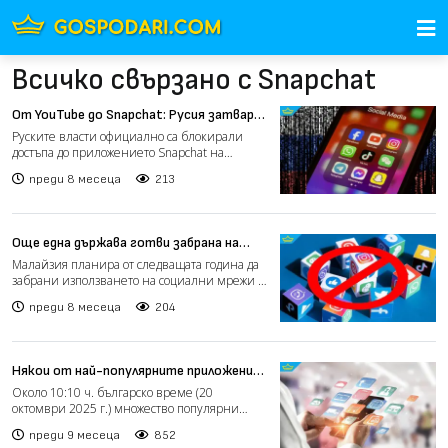
Всичко свързано с Snapchat
От YouTube до Snapchat: Русия затваря
вратите за чуждите приложения едно
Руските власти официално са блокирали
по едно
достъпа до приложението Snapchat на
територията на страната....
преди 8 месеца
213
Още една държава готви забрана на
социалните мрежи за деца под 16 години
Малайзия планира от следващата година да
от 2026 г.
забрани използването на социални мрежи от
потребители под...
преди 8 месеца
204
Някои от най-популярните приложения
се сринаха
Около 10:10 ч. българско време (20
октомври 2025 г.) множество популярни
приложения и сайтове по св...
преди 9 месеца
852