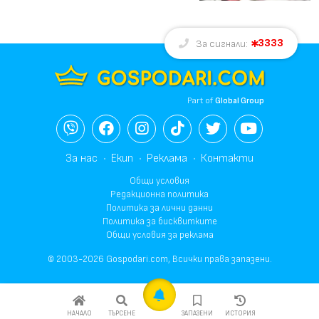
3333
За сигнали:
Part of
Global Group
За нас
Екип
Реклама
Контакти
Общи условия
Редакционна политика
Политика за лични данни
Политика за бисквитките
Общи условия за реклама
© 2003-2026 Gospodari.com, Всички права запазени.
НАЧАЛО
ТЪРСЕНЕ
ЗАПАЗЕНИ
ИСТОРИЯ