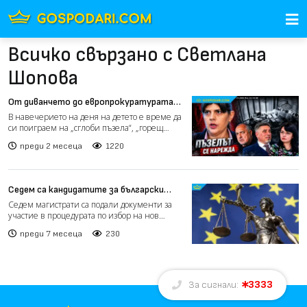
Всичко свързано с Светлана
Шопова
От диванчето до европрокуратурата
(видео)
В навечерието на деня на детето е време да
си поиграем на „сглоби пъзела“, „горещ
картоф“ и „познай...
преди 2 месеца
1220
Седем са кандидатите за български
европейски прокурори след
Седем магистрати са подали документи за
отстраняването на Теодора Георгиева
участие в процедурата по избор на нов
европейски прокурор о...
преди 7 месеца
230
3333
За сигнали: