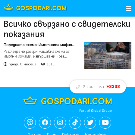
Всичко свързано с свидетелски
показания
Поредната схема: Имотната мафия
присвоява жилища с лъжесвидетели
Разследване разкри мащабна схема за
(видео)
имотни измами, извършвани чрез
фалшиви свидетели, подправени за...
преди 8 месеца
1313
3333
За сигнали:
Part of
Global Group