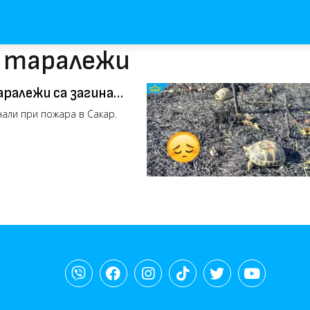
с таралежи
ралежи са загинали
нали при пожара в Сакар.