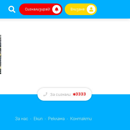
Сигнализирай!
Влизане
3333
За сигнали:
За нас
Екип
Реклама
Контакти