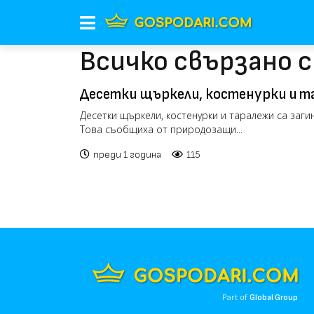
Всичко свързано 
Десетки щъркели, костенурки и та
при пожара в Сакар
Десетки щъркели, костенурки и таралежи са заги
Това съобщиха от природозащи...
преди 1 година
115
Part of
Global Group