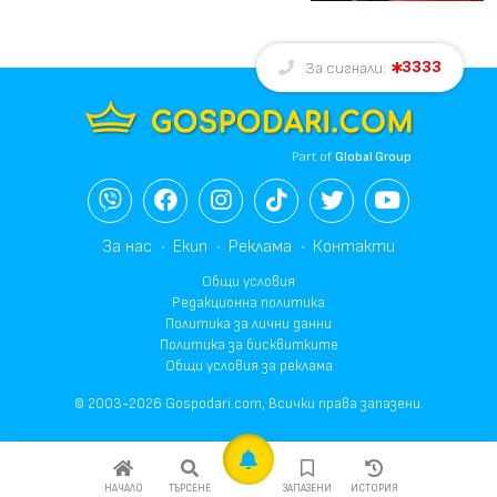
3333
За сигнали:
Part of
Global Group
За нас
Екип
Реклама
Контакти
Общи условия
Редакционна политика
Политика за лични данни
Политика за бисквитките
Общи условия за реклама
© 2003-2026 Gospodari.com, Всички права запазени.
НАЧАЛО
ТЪРСЕНЕ
ЗАПАЗЕНИ
ИСТОРИЯ