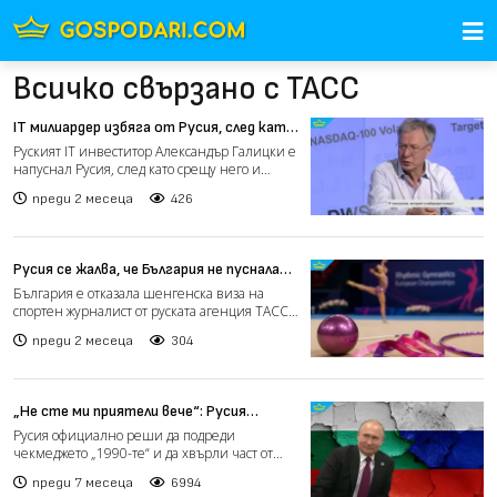
Всичко свързано с ТАСС
IT милиардер избяга от Русия, след като
се опитаха да конфискуват
Руският IT инвеститор Александър Галицки е
имуществото му
напуснал Русия, след като срещу него и
фонда му Almaz Ca...
преди 2 месеца
426
Русия се жалва, че България не пуснала
журналисти за Европейското по
България е отказала шенгенска виза на
гимнастика във Варна
спортен журналист от руската агенция ТАСС,
който е бил акреди...
преди 2 месеца
304
„Не сте ми приятели вече“: Русия
прекратява военни споразумения със
Русия официално реши да подреди
Запада, включително с България
чекмеджето „1990-те“ и да хвърли част от
съдържанието в коша. Прави...
преди 7 месеца
6994