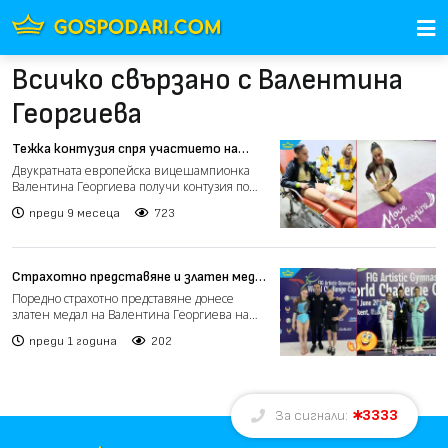
Всичко свързано с Валентина
Георгиева
Тежка контузия спря участието на
шампионката Валентина Георгиева на
Двукратната европейска вицешампионка
световното в Джакарта
Валентина Георгиева получи контузия по
време на изпълнението с...
преди 9 месеца
723
Страхотно представяне и златен медал
за Валентина Георгиева на световното
Поредно страхотно представяне донесе
в Ташкент (видео)
златен медал на Валентина Георгиева на
Световната купа по спор...
преди 1 година
202
3333
За сигнали: