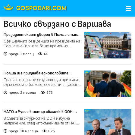
Всичко свързано с Варшава
Президентският дворец в Полша стана
„Дворец на хулиганите“ в Google Maps
Официалната резиденция на президента на
Полша във Варшава беше временно
преименувана на „Дворец на...
преди 1 месец
65
Полша ще признава еднополовите
бракове, сключени в чужбина
Полша ще започне безусловно да признава
еднополовите бракове, сключени в чужбина.
Това обяви минист...
преди 2 месеца
276
НАТО и Русия в остър сблъсък в ООН:
размениха обвинения за нарушения на
В Съвета за сигурност на ООН избухна
въздушното пространство
напрежение, след като съюзниците от НАТО
обвиниха Русия в умиш...
преди 10 месеца
825