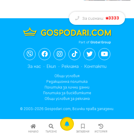
3333
За сигнали:
Part of
Global Group
За нас
Екип
Реклама
Контакти
Общи условия
Редакционна политика
Политика за лични данни
Политика за бисквитките
Общи условия за реклама
© 2003-2026 Gospodari.com, Всички права запазени.
НАЧАЛО
ТЪРСЕНЕ
ЗАПАЗЕНИ
ИСТОРИЯ