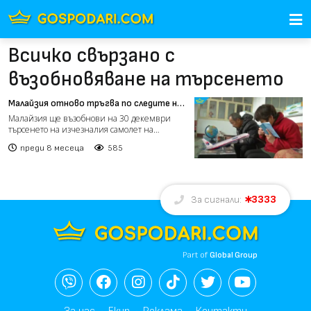
Всичко свързано с
възобновяване на търсенето
Малайзия отново тръгва по следите на
изчезналия полет MH370
Малайзия ще възобнови на 30 декември
търсенето на изчезналия самолет на
„Малайзийските авиолинии“,...
преди 8 месеца
585
3333
За сигнали:
Part of
Global Group