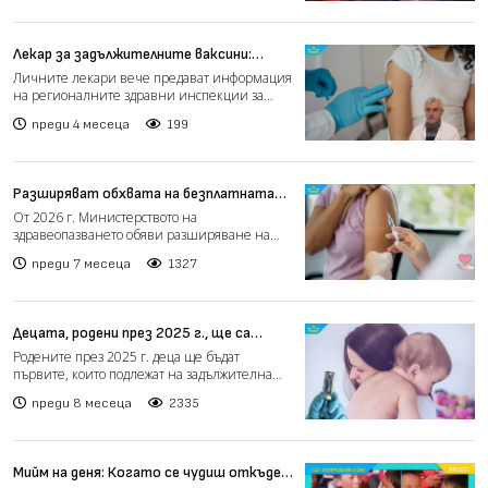
Лекар за задължителните ваксини:
Родителите са отговорни за здравето
Личните лекари вече предават информация
на децата си (видео)
на регионалните здравни инспекции за
родителите, които все...
преди 4 месеца
199
Разширяват обхвата на безплатната
ваксинация срещу човешки папилома
От 2026 г. Министерството на
вирус
здравеопазването обяви разширяване на
обхвата на безплатната ваксинаци...
преди 7 месеца
1327
Децата, родени през 2025 г., ще са
първите задължително ваксинирани
Родените през 2025 г. деца ще бъдат
срещу варицела
първите, които подлежат на задължителна
имунизация срещу варице...
преди 8 месеца
2335
Мийм на деня: Когато се чудиш откъде