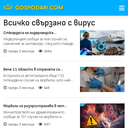
Всичко свързано с вирус
Стюардеса на нидерландска
авиокомпания е приета в болница със
Нидерландия съобщи за нов случай със
съмнение за хантавирус
съмнение за хантавирус, след като стюардеса
на авиокомпания KL...
преди 3 месеца
1684
Вече 11 области в страната са
засегнати от морбили (видео)
В страната са регистрирани общо 132
потвърдени случая на морбили, като най-
голямото огнище е в обла...
преди 3 месеца
449
Морбили се разпространява в пет
области у нас
Министерството на здравеопазването
съобщи за 101 случая на морбили в
България, регистрирани в пет о...
преди 3 месеца
897