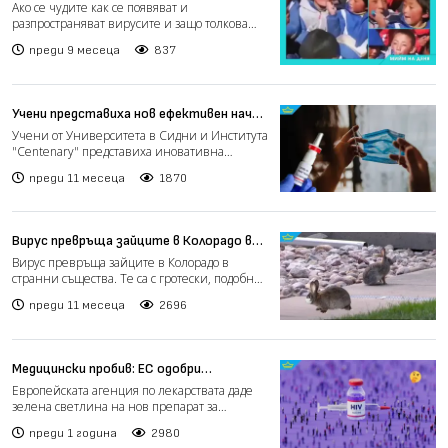
идват вирусите (видео)
Ако се чудите как се появяват и
разпространяват вирусите и защо толкова
лесно се прихващат от децата...
преди 9 месеца
837
Учени представиха нов ефективен начин
за защита срещу Covid-19
Учени от Университета в Сидни и Института
"Centenary" представиха иновативна
назална ваксина срещу...
преди 11 месеца
1870
Вирус превръща зайците в Колорадо в
странни същества
Вирус превръща зайците в Колорадо в
странни същества. Те са с гротески, подобни
на рога израстъци и...
преди 11 месеца
2696
Медицински пробив: ЕС одобри
революционен препарат за
Европейската агенция по лекарствата даде
профилактика на ХИВ
зелена светлина на нов препарат за
профилактика срещу ХИВ,...
преди 1 година
2980