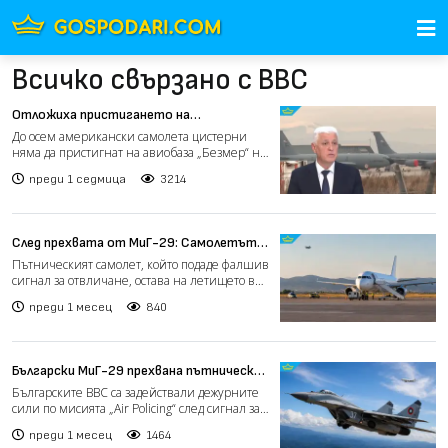
Всичко свързано с ВВС
Отложиха пристигането на
американските самолети цистерни в
До осем американски самолета цистерни
„Безмер“ (видео)
няма да пристигнат на авиобаза „Безмер“ на
24 юли, както се о...
преди 1 седмица
3214
След прехвата от МиГ-29: Самолетът,
подал фалшив сигнал за отвличане,
Пътническият самолет, който подаде фалшив
остава на летището в Бургас
сигнал за отвличане, остава на летището в
Бургас. Пътници...
преди 1 месец
840
Български МиГ-29 прехвана пътнически
самолет след сигнал за възможна
Българските ВВС са задействали дежурните
незаконна намеса
сили по мисията „Air Policing“ след сигнал за
възможна нез...
преди 1 месец
1464