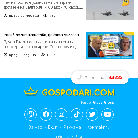
български F-16
Теч на гориво е установен при първия
доставен на България F-16D Block 70, съобщи
военният министър...
преди 10 месеца
723
Радев политиканства, докато България
гори (видео)
Румен Радев политиканства на гърба на
пострадалите от пожарите. Точно преди една
година се обяви пр...
преди 1 година
1307
3333
За сигнали:
Part of
Global Group
За нас
Екип
Реклама
Контакти
Общи условия