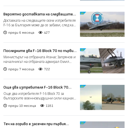
Вероятно доставката на следващите
F-16 ще се забави
Доставката на следващите осем изтребителя
F-16 за България може да се забави, след като
страната ни...
преди 6 месеца
427
Последните два F-16 Block 70 по първия
договор кацнаха у нас
Министърът на отбраната Атанас Запрянов и
началникът на отбраната адмирал Емил
Ефтимов посрещнаха п...
преди 7 месеца
722
Още два изтребителя F-16 Block 70
кацнаха в авиобаза „Граф Игнатиево“
Още два изтребителя F-16 Block 70 за
българските военновъздушни сили кацнаха
тази вечер в авиобаза...
преди 10 месеца
1181
Теч на гориво е засечен при първия