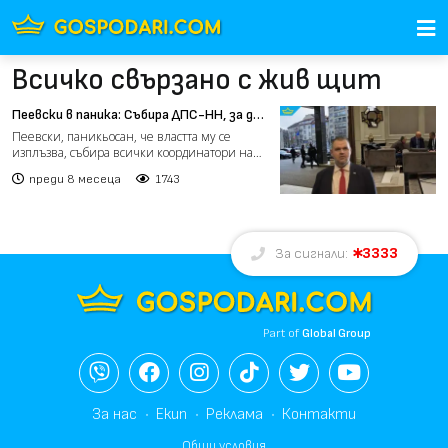
Всичко свързано с жив щит
Пеевски в паника: Събира ДПС-НН, за да
реди контрапротест
Пеевски, паникьосан, че властта му се
изплъзва, събира всички координатори на
ДПС–НН в хотел „Астор...
преди 8 месеца
1743
3333
За сигнали:
Part of
Global Group
За нас
Екип
Реклама
Контакти
Общи условия