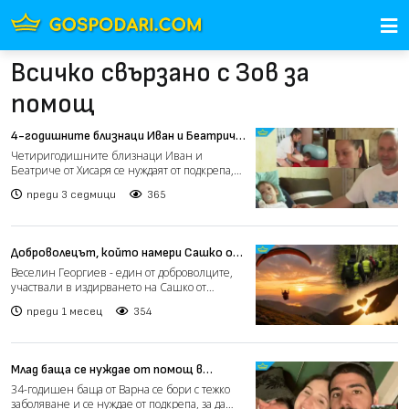
Всичко свързано с Зов за
помощ
4-годишните близнаци Иван и Беатриче
се нуждаят от средства за лечение в
Четиригодишните близнаци Иван и
Турция (видео)
Беатриче от Хисаря се нуждаят от подкрепа,
за да получат шанс за по...
преди 3 седмици
365
Доброволецът, който намери Сашко от
Перник, днес има нужда от помощ
Веселин Георгиев - един от доброволците,
участвали в издирването на Сашко от
Перник, и човекът, кой...
преди 1 месец
354
Млад баща се нуждае от помощ в
битката с множествена склероза
34-годишен баща от Варна се бори с тежко
заболяване и се нуждае от подкрепа, за да