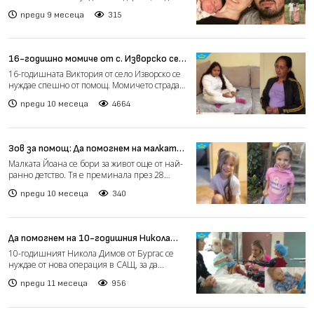
продължи лечение...
преди 9 месеца
315
16-годишно момиче от с. Изворско се
нуждае от животоспасяваща операция
16-годишната Виктория от село Изворско се
в чужбина (видео)
нуждае спешно от помощ. Момичето страда
от хронична бъбре...
преди 10 месеца
4664
Зов за помощ: Да помогнем на малката
Йоана да има нормално детство
Малката Йоана се бори за живот още от най-
ранно детство. Тя е преминала през 28
вливки химиотерапия...
преди 10 месеца
340
Да помогнем на 10-годишния Никола
Димов от Бургас да продължи да се
10-годишният Никола Димов от Бургас се
движи свободно
нуждае от нова операция в САЩ, за да
продължи да се движи св...
преди 11 месеца
956