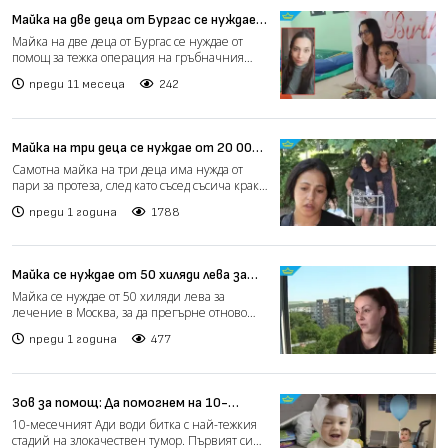
Майка на две деца от Бургас се нуждае
от помощ за тежка операция на
Майка на две деца от Бургас се нуждае от
гръбначния стълб
помощ за тежка операция на гръбначния
стълб. След първ...
преди 11 месеца
242
Майка на три деца се нуждае от 20 000
лева за протеза, след като съсед съсича
Самотна майка на три деца има нужда от
крака ѝ с брадва
пари за протеза, след като съсед съсича крака
ѝ с брадва. Ст...
преди 1 година
1788
Майка се нуждае от 50 хиляди лева за
лечение в Москва, за да прегърне отново
Майка се нуждае от 50 хиляди лева за
децата си (видео)
лечение в Москва, за да прегърне отново
децата си. Прогресиращ...
преди 1 година
477
Зов за помощ: Да помогнем на 10-
месечния Ади в битката с най-тежкия
10-месечният Ади води битка с най-тежкия
стадий на злокачествен тумор (видео)
стадий на злокачествен тумор. Първият си