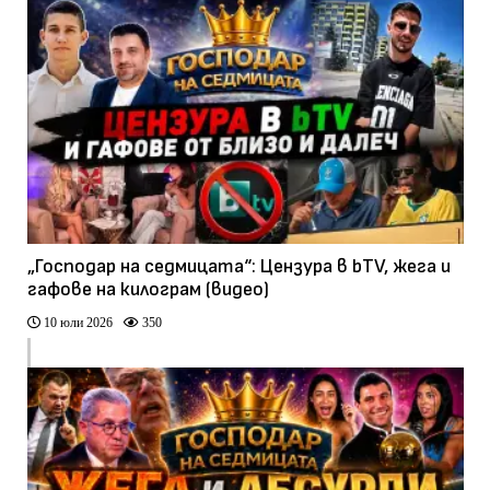
„Господар на седмицата“: Цензура в bTV, жега и
гафове на килограм (видео)
10 юли 2026
350