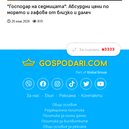
"Господар на седмицата": Абсурдни цени по
морето и гафове от близко и далеч
26 юни 2026
819
3333
За сигнали:
Part of
Global Group
За нас
Екип
Реклама
Контакти
Общи условия
Редакционна политика
Политика за лични данни
Политика за бисквитките
Общи условия за реклама