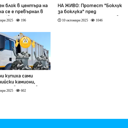
н блок в центъра на
НА ЖИВО: Протест "Боклук
а се е превърнал в
за боклука" пред
е (видео)
централата на "ДПС - Ново
ври 2025
196
10 октомври 2025
1046
начало", стотици полицаи
пазят Пеевски (РЕПОРТАЖ)
ни купиха сами
чийски камиони,
ще се включат в
ври 2025
602
а с отпадъците в