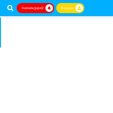
Сигнализирай!
Влизане