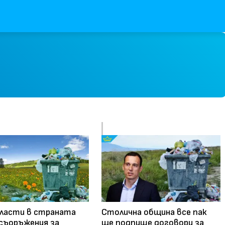
ласти в страната
Столична община все пак
съоръжения за
ще подпише договори за