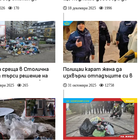
 отпадъци
сметосъбиране на
026
170
18 декември 2025
1996
завишени цени, но само за
някои зони
 среща в Столична
Полицаи карат жена да
 търси решение на
изхвърли отпадъците си в
 с отпадъците в
подлеза на
ври 2025
265
31 октомври 2025
12758
лемия столичен
Президентството, за да
л (видео)
не ги използва за протест
пред Парламента (видео)