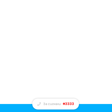
3333
За сигнали: