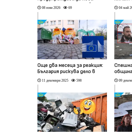
криза с отпадъците в
опасни
08 юни 2026
69
04 май 2
София (видео)
Още два месеца за реакция:
Спешна
България рискува дело в
община
Съда на ЕС заради
казуса
11 декември 2025
598
09 декем
отпадъците
най-го
кварта