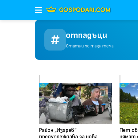
отпадъци
Статии по тази тема
Район „Изгрев“
Пет об
предупреждава за нова
нямат 