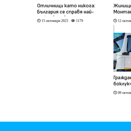
Отличници като никога:
Жилище
България се справя най-
Монтан
добре в ЕС в рециклирането
сметищ
15 октомври 2025
1179
12 октом
на електронен отпадък
Гражда
боклук
които 
09 октом
кризат
София