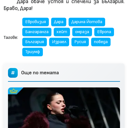
Дара обаче устоя и спечели за България.
Браво, Дара!
Евровизия
Дара
Дарина Йотова
Бангаранга
хейт
омраза
Европа
Тагове:
България
Израел
Русия
победа
Триумф
Още по темата