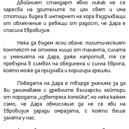
Двойният стандарт явно никак не се
харесва на зрителите по цял свят и има
стотици видеа в интернет на хора въздъхващи
от облекчение и ревящи от радост, че Дара е
спасила Евровизия.
Нека да бъдем ясни обаче: политическият
контекст не отнема нищо от таланта, силата
и уменията на Дара, даже напротив, тя се
превърна в символ на обединена и силна Европа,
която може да признава и коригира грешки.
Победата на Дара е твърде значима за да
Ви занимаваме с дребните български хейтъри
от породата „изветряла копейка“, но нека кажем
само, че Дара обмисляше да не се яви на
Евровизия заради омразата, с която беше
залята у нас.