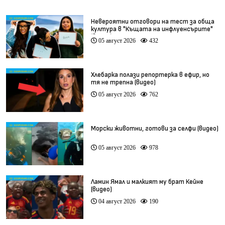
Невероятни отговори на тест за обща
култура в "Къщата на инфлуенсърите"
(видео)
05 август 2026
432
Хлебарка полази репортерка в ефир, но
тя не трепна (видео)
05 август 2026
762
Морски животни, готови за селфи (видео)
05 август 2026
978
Ламин Ямал и малкият му брат Кейне
(видео)
04 август 2026
190