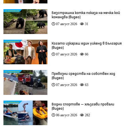
Безстрашна котка показа на мечка кой
командва (видео)
07 август 2026
31
Когато изкараш един уикенд в България
(видео)
07 август 2026
66
Превозни средства на собствен ход
(видео)
07 август 2026
63
Водни спортове – хлъзгави провали
(видео)
06 август 2026
282