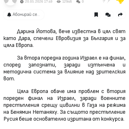
20.05.2026 17:49
12948
0
Абонирай се...
Дарина Йотова, вече известна в цял свят
като Дара, спечели Евровизия за България и за
цяла Европа.
За втора поредна година Израел е на финал,
според запознати, заради изтънчена и
методична система за влияние над зрителския
вот.
Цяла Европа обаче има проблем с втория
пореден финал на Израел, заради военните
престъпления срещу цивилни в Газа на режима
на Бенямин Нетаняху. За същото престъпление
Русия беше основателно изритана от конкурса.