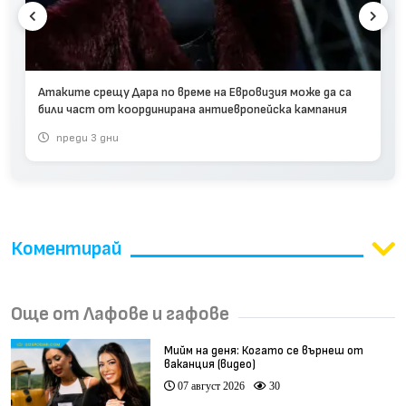
Атаките срещу Дара по време на Евровизия може да са
били част от координирана антиевропейска кампания
преди 3 дни
Коментирай
Още от Лафове и гафове
Мийм на деня: Когато се върнеш от
ваканция (видео)
07 август 2026
30