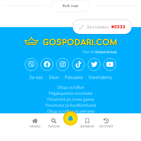
Виж още
3333
За сигнали:
Part of
Global Group
За нас
Екип
Реклама
Контакти
Общи условия
Редакционна политика
Политика за лични данни
Политика за бисквитките
Общи условия за реклама
© 2003-2026 Gospodari.com, Всички права запазени.
НАЧАЛО
ТЪРСЕНЕ
ЗАПАЗЕНИ
ИСТОРИЯ