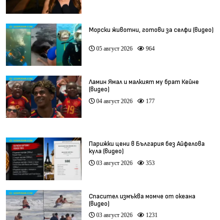
Морски животни, готови за селфи (видео)
05 август 2026
964
Ламин Ямал и малкият му брат Кейне
(видео)
04 август 2026
177
Парижки цени в България без Айфелова
кула (видео)
03 август 2026
353
Спасител измъква момче от океана
(видео)
03 август 2026
1231