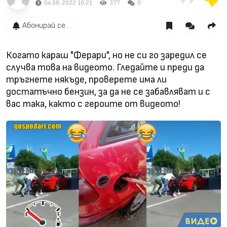
04.08.2022 10:21
377
0
Абонирай се...
Когато караш "Ферари", но не си го заредил се
случва това на видеото. Гледайте и преди да
тръгнете някъде, проверете има ли
достатъчно бензин, за да не се забавляват и с
вас така, както с героите от видеото!