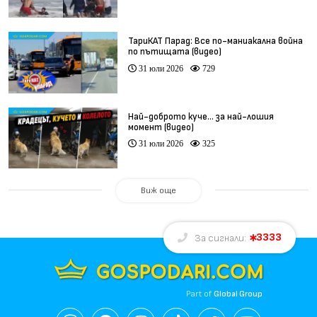
ТариКАТ Парад: Все по-маниакална война
по пътищата (видео)
31 юли 2026
729
Най-доброто куче… за най-лошия
момент (видео)
31 юли 2026
325
Виж още
3333
За сигнали:
Part of
Global Group