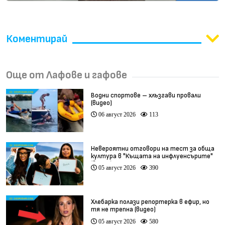
Коментирай
Още от Лафове и гафове
Водни спортове – хлъзгави провали
(видео)
06 август 2026
113
Невероятни отговори на тест за обща
култура в "Къщата на инфлуенсърите"
(видео)
05 август 2026
390
Хлебарка полази репортерка в ефир, но
тя не трепна (видео)
05 август 2026
580