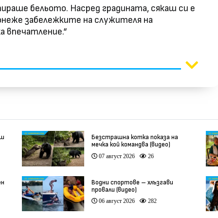
тираше бельото. Насред градината, сякаш си е
 понеже забележките на служителя на
ха впечатление.“
еш
Безстрашна котка показа на
мечка кой командва (видео)
07 август 2026
26
ен
Водни спортове – хлъзгави
провали (видео)
06 август 2026
282