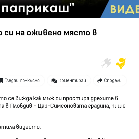
Video
 си на оживено място в
Гледай по-късно
Коментирай
Сподели
ето се вижда как мъж си простира дрехите в
а в Пловдив - Цар-Симеоновата градина, пише
ратила видеото: