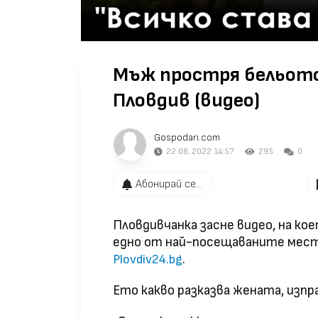
Мъж простря бельото
Пловдив (видео)
Gospodari.com
22.08.2022 14:57
295
0
Абонирай се...
Пловдивчанка засне видео, на ко
едно от най-посещаваните мест
.
Plovdiv24.bg
Ето какво разказва жената, изп