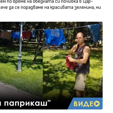
ем по време на обедната си почивка в Цар-
че да се порадваме на красивата зеленина, ни