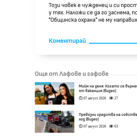
Този човек е чужденец и си прос
у тях. Наложи се да го заснема,
"Общинска охрана" не му направи
Коментирай
Още от Лафове и гафове
Мийм на деня: Когато се върн
от ваканция (видео)
07 август 2026
27
Превозни средства на собств
ход (видео)
07 август 2026
63