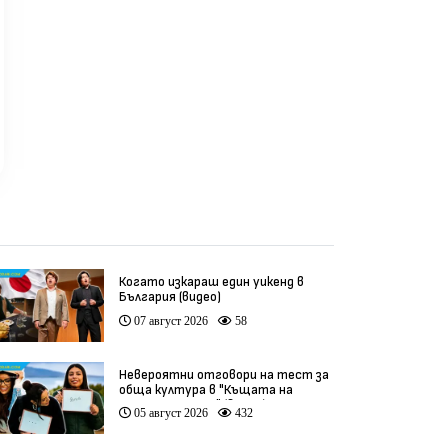
Когато изкараш един уикенд в
България (видео)
07 август 2026
58
Невероятни отговори на тест за
обща култура в "Къщата на
инфлуенсърите" (видео)
05 август 2026
432