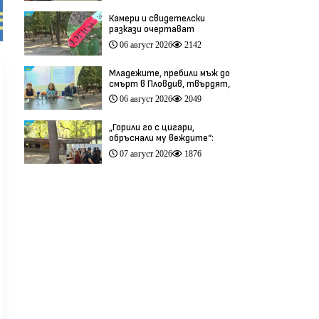
Камери и свидетелски
разкази очертават
хронологията на фаталния
06 август 2026
2142
побой край Младежкия хълм
(видео)
Младежите, пребили мъж до
смърт в Пловдив, твърдят,
че са „ловци на педофили”
06 август 2026
2049
(видео)
„Горили го с цигари,
обръснали му веждите“:
Побойниците от Пловдив
07 август 2026
1876
остават в ареста (видео)