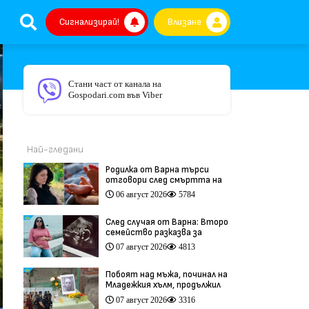
Сигнализирай!
Влизане
Стани част от канала на
Gospodari.com във Viber
Най-гледани
Родилка от Варна търси
отговори след смъртта на
бебето ѝ дни преди секцио
06 август 2026
5784
(видео)
След случая от Варна: Второ
семейство разказва за
трагедия след бременност
07 август 2026
4813
при същия лекар (видео)
Побоят над мъжа, починал на
Младежкия хълм, продължил
повече от час (видео)
07 август 2026
3316