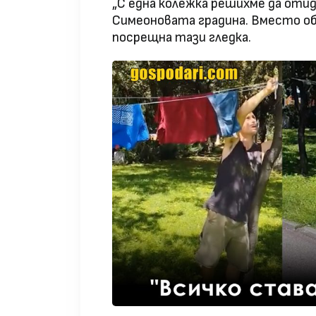
„С една колежка решихме да отид
Симеоновата градина. Вместо оба
посрещна тази гледка.