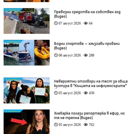
Превозни средства на собствен ход
(видео)
07 август 2026
64
Водни спортове – хлъзгави провали
(видео)
06 август 2026
288
Невероятни отговори на тест за обща
култура в "Къщата на инфлуенсърите"
(видео)
05 август 2026
439
Хлебарка полази репортерка в ефир, но
тя не трепна (видео)
05 август 2026
762