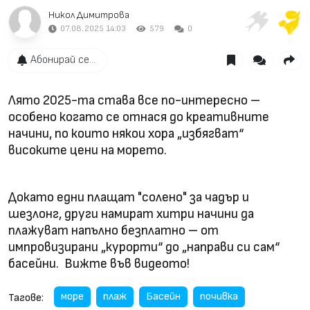
Никол Димитрова
07.08.2025 14:03
579
0
Абонирай се...
Лято 2025-та става все по-интересно –
особено когато се отнася до креативните
начини, по които някои хора „избягват“
високите цени на морето.
Докато едни плащат "солено" за чадър и
шезлонг, други намират хитри начини да
плажуват напълно безплатно – от
импровизирани „курорти“ до „направи си сам“
басейни. Вижте във видеото!
море
плаж
Басейн
почивка
Тагове: