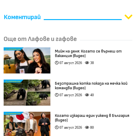
Коментирай
Още от Лафове и гафове
Мийм на деня: Когато се върнеш от
ваканция (видео)
07 август 2026
38
Безстрашна котка показа на мечка кой
командва (видео)
07 август 2026
40
Когато изкараш един уикенд в България
(видео)
07 август 2026
80