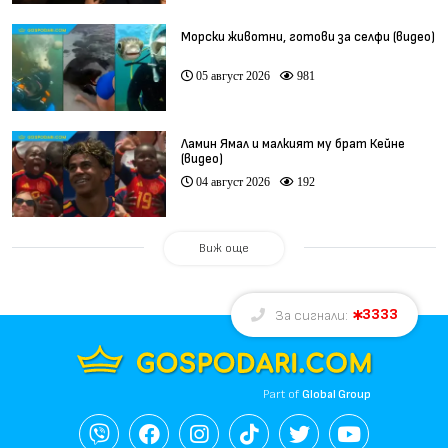
Морски животни, готови за селфи (видео)
05 август 2026
981
Ламин Ямал и малкият му брат Кейне
(видео)
04 август 2026
192
Виж още
3333
За сигнали:
Part of
Global Group